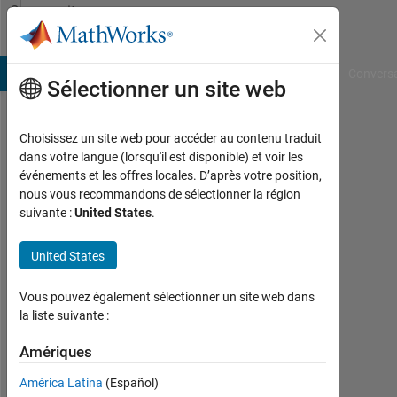
Passer au contenu
Community
Profile
B Answers
File Exchange
Cody
AI Chat Playground
Convers
Sélectionner un site web
Choisissez un site web pour accéder au contenu traduit
masoud
dans votre langue (lorsqu'il est disponible) et voir les
événements et les offres locales. D’après votre position,
jiryaei
nous vous recommandons de sélectionner la région
suivante :
United States
.
Last
seen:
plus
United States
de 6
ans il
Vous pouvez également sélectionner un site web dans
y a
la liste suivante :
|
Actif
Amériques
depuis
América Latina
(Español)
2018