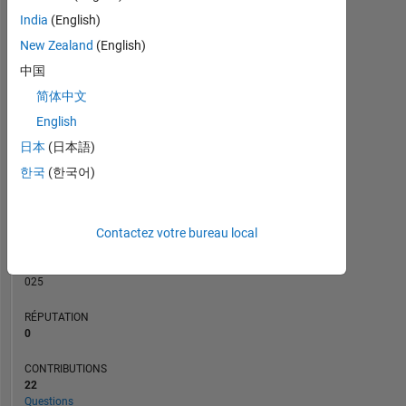
CONTRIBUTIONS
5
India
(English)
L
4
New Zealand
(English)
3
2
中国
1
简体中文
0
10/19
08/20
06/21
04/22
02/23
12/23
10/24
08/25
06/26
11/19
10/20
09/21
08/22
07/23
06/24
05/25
04/26
12/18
01/20
02/21
03/22
L
04/23
05/24
06/25
07/26
English
CHRONOLOGIE
日本
(日本語)
한국
(한국어)
RANG
155
Contactez votre bureau local
551
of
302
025
RÉPUTATION
0
CONTRIBUTIONS
22
Questions