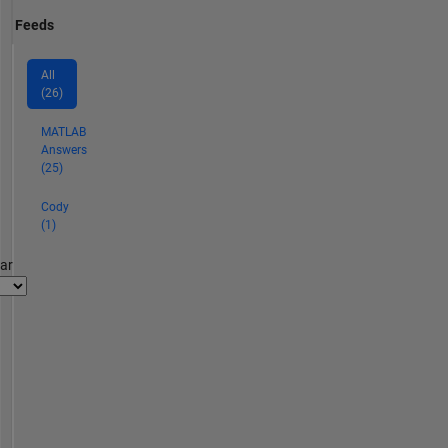
Feeds
All
(26)
MATLAB
Answers
(25)
Cody
(1)
par