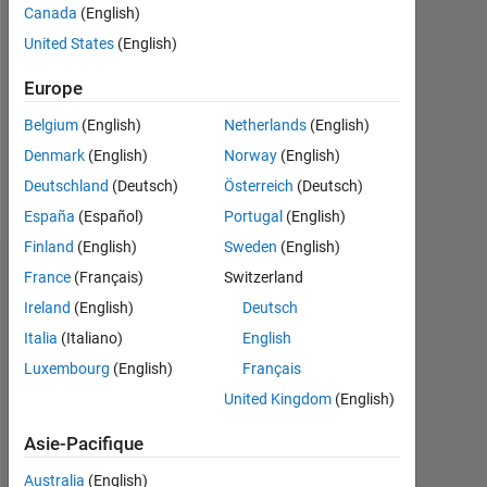
Canada
(English)
Followers:
United States
(English)
0
Europe
Following:
0
Belgium
(English)
Netherlands
(English)
Denmark
(English)
Norway
(English)
Follow
Deutschland
(Deutsch)
Österreich
(Deutsch)
España
(Español)
Portugal
(English)
Finland
(English)
Sweden
(English)
Tableau de bord
France
(Français)
Switzerland
Ireland
(English)
Deutsch
Statistiques
Italia
(Italiano)
English
Luxembourg
(English)
Français
MATLAB Answers
Cody
All
United Kingdom
(English)
10
-2
-1
9
8
Asie-Pacifique
7
Australia
(English)
6