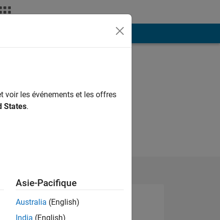
ión
Más
t voir les événements et les offres
d States
.
Asie-Pacifique
Australia
(English)
India
(English)