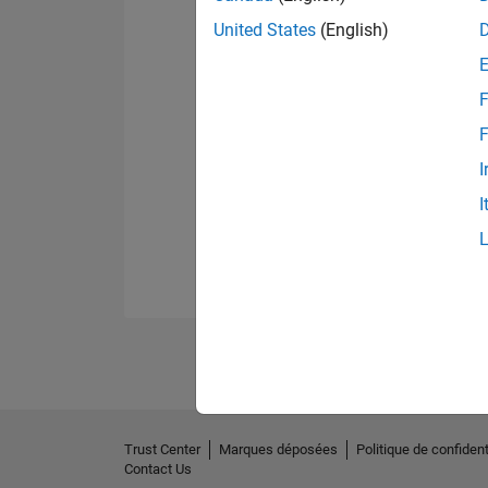
United States
(English)
F
F
I
I
Trust Center
Marques déposées
Politique de confident
Contact Us