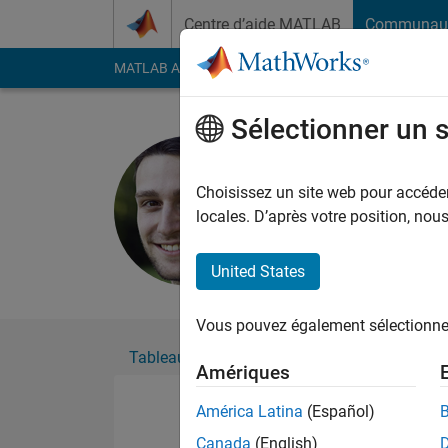
Passer au contenu
Centre d’aide MATLAB
Communau
MATLAB Answers
File Exchange
Cody
AI Cha
Sélectionner un 
Tom Bake
Choisissez un site web pour accéder 
Followers:
0
Followi
locales. D’après votre position, no
Follow
United States
Vous pouvez également sélectionner 
Tableau de bord
Badges
Recommanda
Amériques
América Latina
(Español)
Canada
(English)