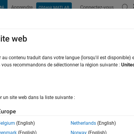
té
Apprendre
Connectez-vous
Obtenir MATLAB
t Playground
Conversaciones
Competiciones
Blogs
Publicac
site web
r
au contenu traduit dans votre langue (lorsqu'il est disponible) e
ng:
0
us vous recommandons de sélectionner la région suivante :
Unite
un site web dans la liste suivante :
tions
Europe
Please
login
to endorse this person in a skill
Belgium
(English)
Netherlands
(English)
Denmark
(English)
Norway
(English)