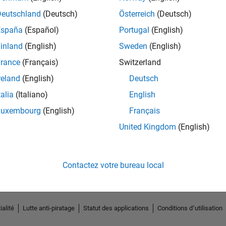
Deutschland
(Deutsch)
Österreich
(Deutsch)
España
(Español)
Portugal
(English)
inland
(English)
Sweden
(English)
rance
(Français)
Switzerland
reland
(English)
Deutsch
talia
(Italiano)
English
Luxembourg
(English)
Français
No Endorsements received
United Kingdom
(English)
Contactez votre bureau local
ialité
Lutte anti-piratage
Statut des applications
Conditions d՚utilisation