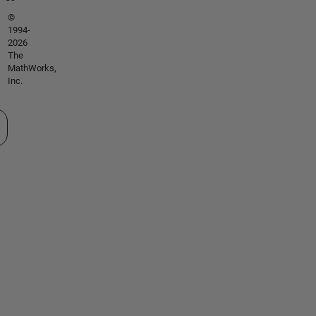
©
1994-
2026
The
MathWorks,
Inc.
tionner un site web