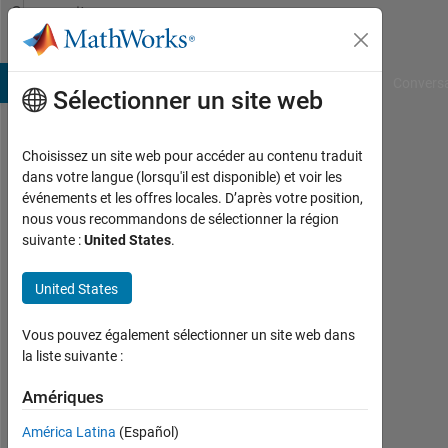
Passer au contenu
Community
Profile
B Answers
File Exchange
Cody
AI Chat Playground
Convers
Sélectionner un site web
Choisissez un site web pour accéder au contenu traduit
Anmol
dans votre langue (lorsqu'il est disponible) et voir les
événements et les offres locales. D’après votre position,
Dhiman
nous vous recommandons de sélectionner la région
suivante :
United States
.
MathWorks
United States
Actif
Vous pouvez également sélectionner un site web dans
depuis
la liste suivante :
2019
Amériques
Followers:
0
América Latina
(Español)