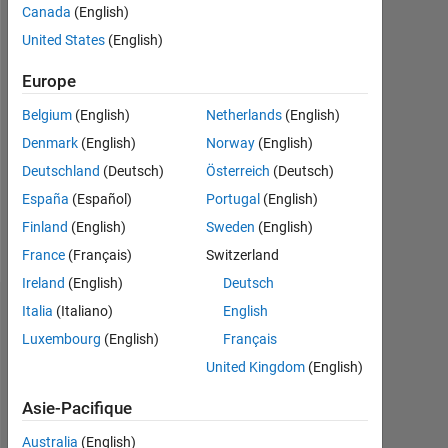
Canada
(English)
Following:
0
United States
(English)
Europe
Follow
Belgium
(English)
Netherlands
(English)
Message
Denmark
(English)
Norway
(English)
I
Deutschland
(Deutsch)
Österreich
(Deutsch)
am
an
España
(Español)
Portugal
(English)
Application
Finland
(English)
Sweden
(English)
Support
Afficher
France
(Français)
Switzerland
Engineer
plus
2,
Ireland
(English)
Deutsch
Engineering
Italia
(Italiano)
English
Recommandations
Development
Luxembourg
(English)
Français
Group
Please
at
United Kingdom
(English)
login
MathWorks.
to
Disclaimer:
Asie-Pacifique
endorse
Any
Australia
(English)
this
advice