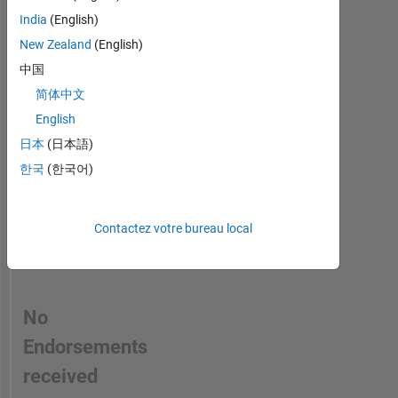
person
or
India
(English)
in
opinions
New Zealand
(English)
a
here
中国
skill
are
my
简体中文
own,
English
and
日本
(日本語)
no
way
한국
(한국어)
reflect
that
of
Contactez votre bureau local
MathWorks
.
No
Endorsements
received