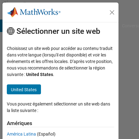
Passer au contenu
Community
Profile
B Answers
File Exchange
Cody
AI Chat Playground
Convers
Sélectionner un site web
Choisissez un site web pour accéder au contenu traduit
Markus
dans votre langue (lorsqu'il est disponible) et voir les
événements et les offres locales. D’après votre position,
de
nous vous recommandons de sélectionner la région
suivante :
United States
.
Ruijter
Last
United States
seen:
plus
Vous pouvez également sélectionner un site web dans
de 5
la liste suivante :
ans il
y a
Amériques
|
Actif
América Latina
(Español)