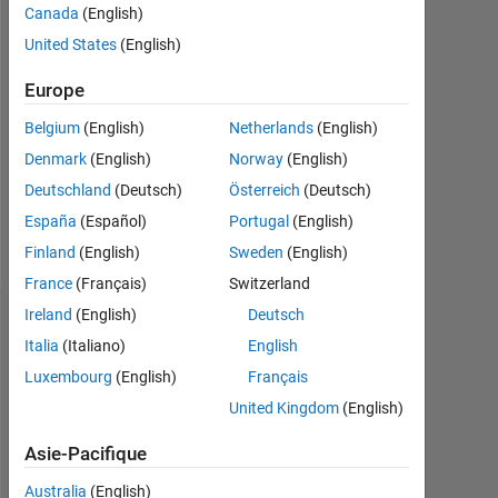
depuis
Canada
(English)
2020
United States
(English)
Followers:
Europe
0
Belgium
(English)
Netherlands
(English)
Following:
Denmark
(English)
Norway
(English)
0
Deutschland
(Deutsch)
Österreich
(Deutsch)
España
(Español)
Portugal
(English)
Follow
Finland
(English)
Sweden
(English)
France
(Français)
Switzerland
Ireland
(English)
Deutsch
Tableau de bord
Italia
(Italiano)
English
Luxembourg
(English)
Français
Statistiques
United Kingdom
(English)
MATLAB Answers
Asie-Pacifique
-2
-1
3
2
Australia
(English)