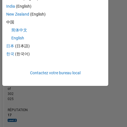
India
(English)
CONTRIBUTIONS
New Zealand
(English)
L
1
中国
简体中文
English
0
日本
(日本語)
10/20
06/21
02/22
10/22
06/23
02/24
10/24
06/25
02/26
12/20
10/21
08/22
04/24
02/25
12/25
02/20
01/21
12/21
11/22
L
10/23
09/24
08/25
07/26
한국
(한국어)
CHRONOLOGIE
Contactez votre bureau local
RANG
3
333
of
302
025
RÉPUTATION
17