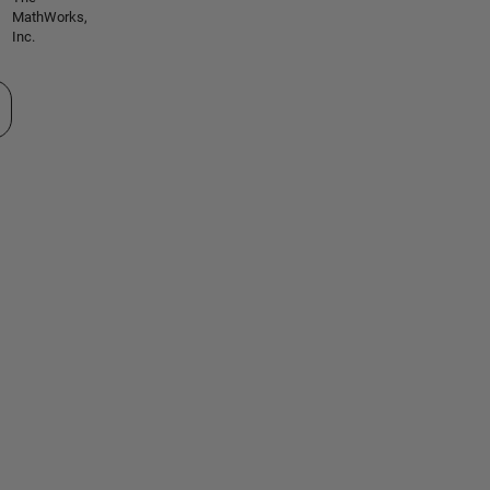
MathWorks,
Inc.
tionner un site web