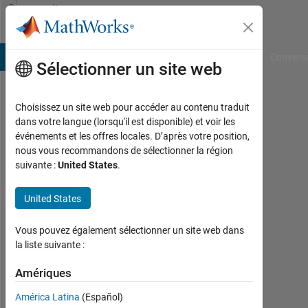
Passer au contenu
Community
Profile
B Answers
File Exchange
Cody
AI Chat Playground
Convers
Sélectionner un site web
Choisissez un site web pour accéder au contenu traduit
Sathya
dans votre langue (lorsqu'il est disponible) et voir les
événements et les offres locales. D’après votre position,
Sri
nous vous recommandons de sélectionner la région
suivante :
United States
.
Chikoti
United States
MathWorks
Vous pouvez également sélectionner un site web dans
Last
la liste suivante :
seen:
10
Amériques
mois
América Latina
(Español)
il y a