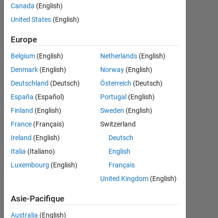
Canada
(English)
Followers:
United States
(English)
0
Europe
Following:
0
Belgium
(English)
Netherlands
(English)
Denmark
(English)
Norway
(English)
Deutschland
(Deutsch)
Österreich
(Deutsch)
Follow
España
(Español)
Portugal
(English)
Message
Finland
(English)
Sweden
(English)
I'm
a
France
(Français)
Switzerland
Qualification
Ireland
(English)
Deutsch
Engineer
Italia
(Italiano)
English
at
Afficher
MathWorks.
Luxembourg
(English)
Français
plus
I
United Kingdom
(English)
support
Tableau de bord
the
Asie-Pacifique
development
Australia
(English)
team
Feeds