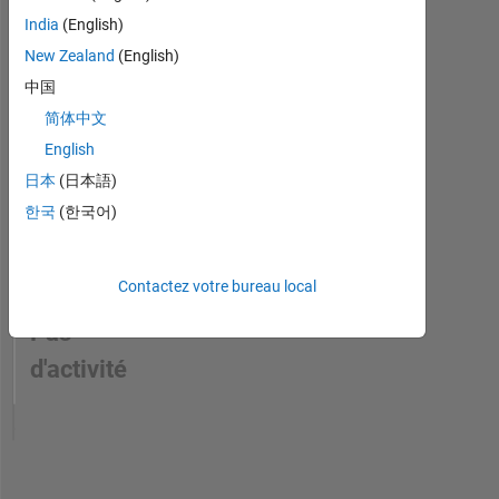
to
India
(English)
improve
New Zealand
(English)
the
中国
overall
quality
简体中文
of
English
our
日本
(日本語)
products.
My
한국
(한국어)
area
of
interest
Contactez votre bureau local
is
Simulink.
Pas
d'activité