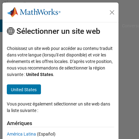
Passer au contenu
Community
Profile
B Answers
File Exchange
Cody
AI Chat Playground
Convers
Sélectionner un site web
Choisissez un site web pour accéder au contenu traduit
Jogesh
dans votre langue (lorsqu'il est disponible) et voir les
événements et les offres locales. D’après votre position,
Nanda
nous vous recommandons de sélectionner la région
suivante :
United States
.
Toboids
Automata
United States
Last
seen:
Vous pouvez également sélectionner un site web dans
plus
la liste suivante :
de 2
ans il
Amériques
y a
América Latina
(Español)
|