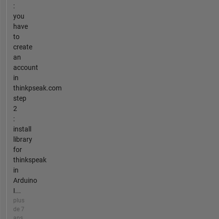
:
you
have
to
create
an
account
in
thinkpseak.com
step
2
:
install
library
for
thinkspeak
in
Arduino
I...
plus
de 7
ans