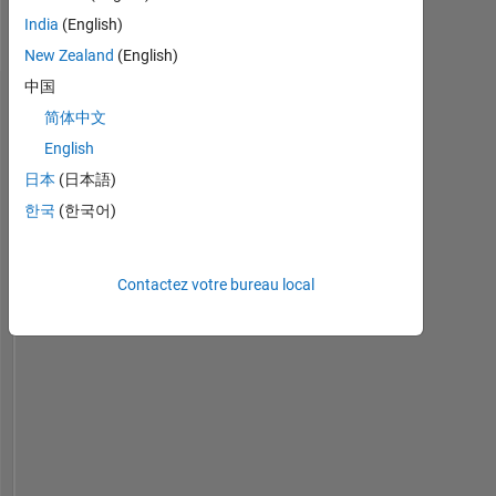
India
(English)
New Zealand
(English)
中国
Tableau de bord
简体中文
English
Statistiques
日本
(日本語)
MATLAB Answers
한국
(한국어)
-2
-1
5
4
Contactez votre bureau local
3
CONTRIBUTIONS
L
2
1
0
12/19
10/20
08/21
06/22
04/23
02/24
12/24
10/25
08/26
01/20
12/20
11/21
10/22
09/23
08/24
07/25
06/26
02/19
03/20
04/21
05/22
L
06/23
07/24
08/25
CHRONOLOGIE