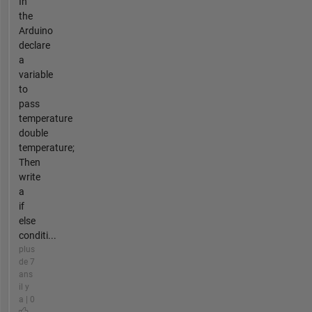
In
the
Arduino
declare
a
variable
to
pass
temperature
double
temperature;
Then
write
a
if
else
conditi...
plus
de 7
ans
il y
a | 0