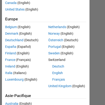
Actif
Canada
(English)
depuis
United States
(English)
2019
Europe
Followers:
0
Belgium
(English)
Netherlands
(English)
Denmark
(English)
Norway
(English)
Following:
Deutschland
(Deutsch)
Österreich
(Deutsch)
0
España
(Español)
Portugal
(English)
Finland
(English)
Sweden
(English)
Follow
France
(Français)
Switzerland
Message
Ireland
(English)
Deutsch
M.Tech
Italia
(Italiano)
English
Robotics
and
Luxembourg
(English)
Français
Automation
United Kingdom
(English)
Asie-Pacifique
Australia
(English)