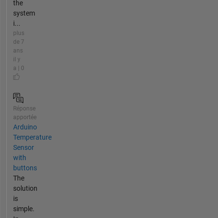
the
system
i...
plus
de 7
ans
il y
a | 0
Réponse
apportée
Arduino
Temperature
Sensor
with
buttons
The
solution
is
simple.