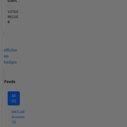
0.00%
VOTES
REÇUS
0
Afficher
les
badges
Feeds
All
(3)
MATLAB
Answers
(3)