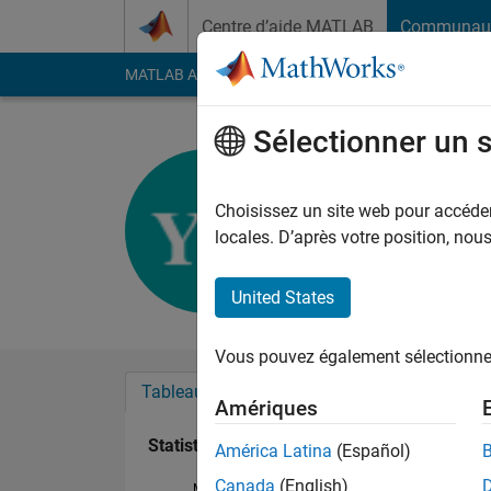
Passer au contenu
Centre d’aide MATLAB
Communau
MATLAB Answers
File Exchange
Cody
AI Cha
Sélectionner un 
Yug Dave
Last seen: environ 5 a
Choisissez un site web pour accéder 
Followers:
0
Followi
locales. D’après votre position, no
Follow
United States
Vous pouvez également sélectionner 
Tableau de bord
Badges
Recommanda
Amériques
Statistiques
América Latina
(Español)
Canada
(English)
MATLAB Answers