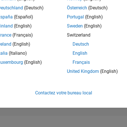
253 735
of 302 028
Deutschland
(Deutsch)
Österreich
(Deutsch)
España
(Español)
Portugal
(English)
RÉPUTATION
0
inland
(English)
Sweden
(English)
rance
(Français)
Switzerland
CONTRIBUTIO
1
Question
reland
(English)
Deutsch
0
Réponses
talia
(Italiano)
English
ACCEPTATION
Luxembourg
(English)
Français
VOS RÉPONS
0.0%
22
01/23
L
08/23
03/24
10/24
05/25
12/25
07/26
United Kingdom
(English)
CHRONOLOGIE
VOTES REÇUS
0
Contactez votre bureau local