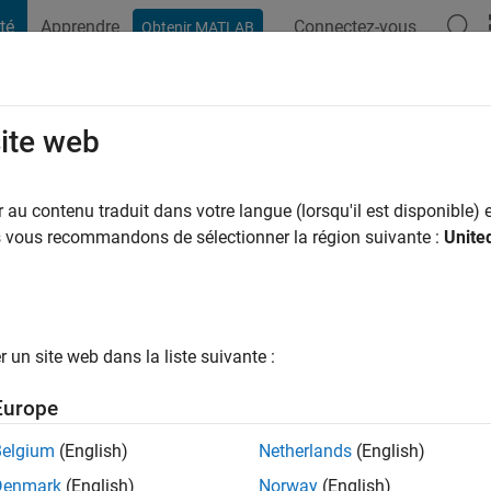
té
Apprendre
Connectez-vous
Obtenir MATLAB
t Playground
Conversaciones
Competiciones
Blogs
Publicac
site web
ns il y a
|
Actif depuis 2019
au contenu traduit dans votre langue (lorsqu'il est disponible) e
ng:
0
us vous recommandons de sélectionner la région suivante :
Unite
un site web dans la liste suivante :
tions
Europe
Belgium
(English)
Netherlands
(English)
RANG
Denmark
(English)
Norway
(English)