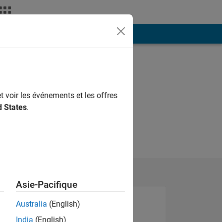
ión
Más
t voir les événements et les offres
d States
.
Asie-Pacifique
Australia
(English)
India
(English)