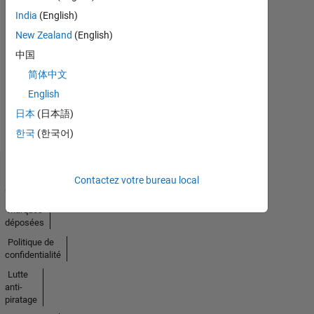
India
(English)
Pas
New Zealand
(English)
中国
d'activité
简体中文
English
日本
(日本語)
한국
(한국어)
Trust
Contactez votre bureau local
Center
Marques
déposées
Politique de
confidentialité
Lutte
anti-
piratage