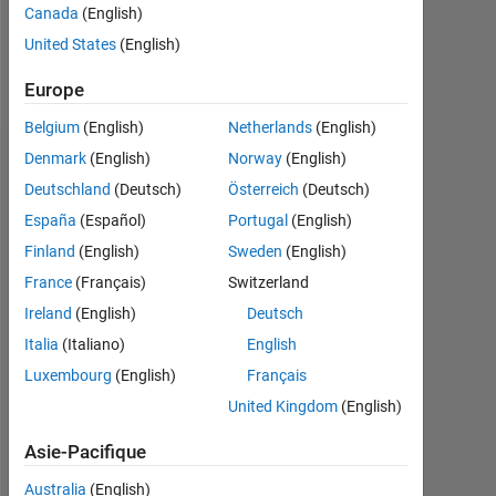
0
Canada
(English)
United States
(English)
Follow
Europe
Belgium
(English)
Netherlands
(English)
Denmark
(English)
Norway
(English)
Tableau de bord
Deutschland
(Deutsch)
Österreich
(Deutsch)
Feeds
España
(Español)
Portugal
(English)
Finland
(English)
Sweden
(English)
France
(Français)
Switzerland
Ireland
(English)
Deutsch
Italia
(Italiano)
English
Luxembourg
(English)
Français
United Kingdom
(English)
Asie-Pacifique
Australia
(English)