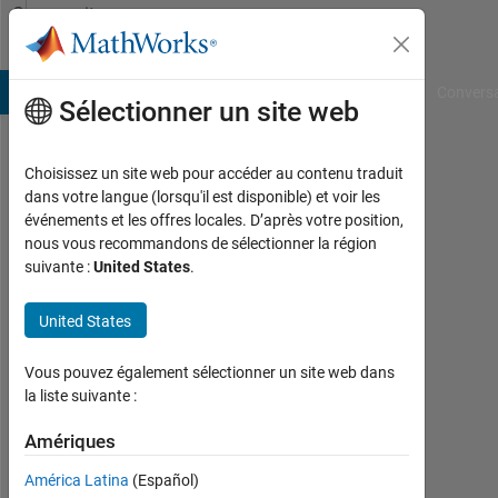
Passer au contenu
Community
Profile
B Answers
File Exchange
Cody
AI Chat Playground
Convers
Sélectionner un site web
Choisissez un site web pour accéder au contenu traduit
kunyang
dans votre langue (lorsqu'il est disponible) et voir les
événements et les offres locales. D’après votre position,
cai
nous vous recommandons de sélectionner la région
suivante :
United States
.
Last
seen:
environ
United States
2 ans il
y a
Vous pouvez également sélectionner un site web dans
la liste suivante :
Followers:
0
Amériques
América Latina
(Español)
Following: