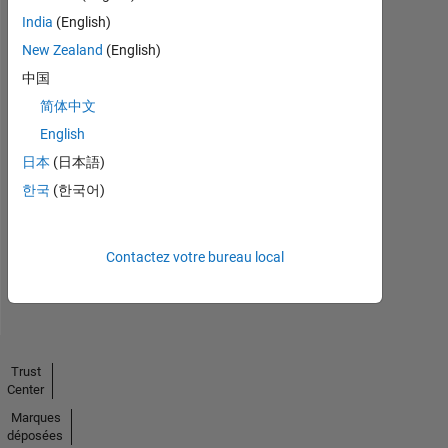
India
(English)
New Zealand
(English)
中国
简体中文
English
No
日本
(日本語)
Endorsements
한국
(한국어)
received
Contactez votre bureau local
Trust
Center
Marques
déposées