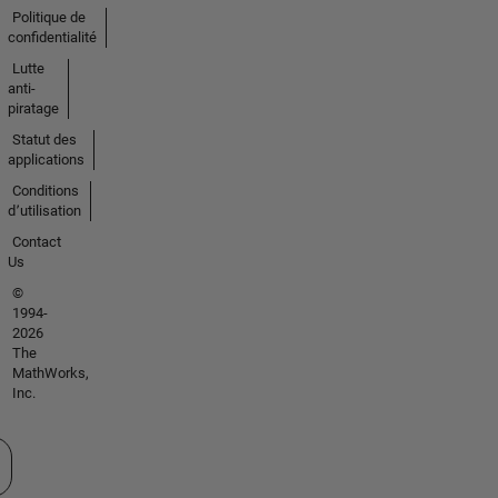
Politique de
confidentialité
Lutte
anti-
piratage
Statut des
applications
Conditions
d՚utilisation
Contact
Us
©
1994-
2026
The
MathWorks,
Inc.
tionner un site web