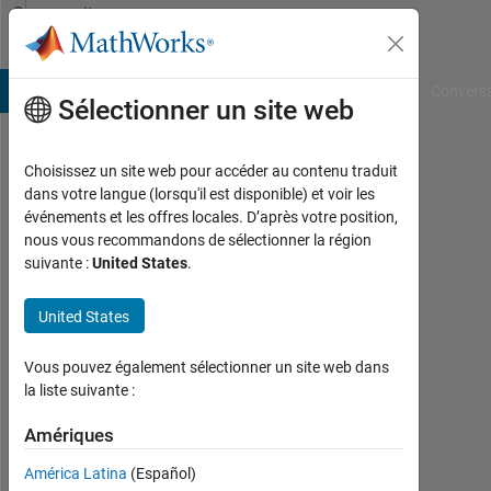
Passer au contenu
Community
Profile
B Answers
File Exchange
Cody
AI Chat Playground
Convers
Sélectionner un site web
Choisissez un site web pour accéder au contenu traduit
Amir
dans votre langue (lorsqu'il est disponible) et voir les
événements et les offres locales. D’après votre position,
Tairi
nous vous recommandons de sélectionner la région
suivante :
United States
.
Actif
depuis
2024
United States
Followers:
Vous pouvez également sélectionner un site web dans
0
la liste suivante :
Following:
Amériques
0
América Latina
(Español)