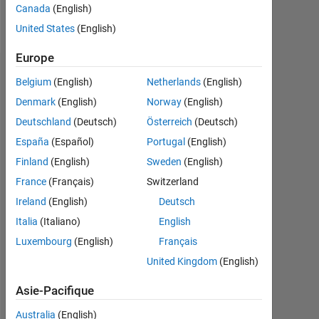
Canada
(English)
Follow
United States
(English)
Europe
Recommandations
Belgium
(English)
Netherlands
(English)
Denmark
(English)
Norway
(English)
Please
Deutschland
(Deutsch)
Österreich
(Deutsch)
login
to
España
(Español)
Portugal
(English)
endorse
Finland
(English)
Sweden
(English)
this
France
(Français)
Switzerland
person
in
Ireland
(English)
Deutsch
a
Italia
(Italiano)
English
skill
Luxembourg
(English)
Français
United Kingdom
(English)
Asie-Pacifique
Australia
(English)