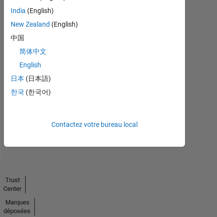
India
(English)
New Zealand
(English)
中国
简体中文
English
No
日本
(日本語)
Endorsements
한국
(한국어)
received
Contactez votre bureau local
Trust
Center
Marques
déposées