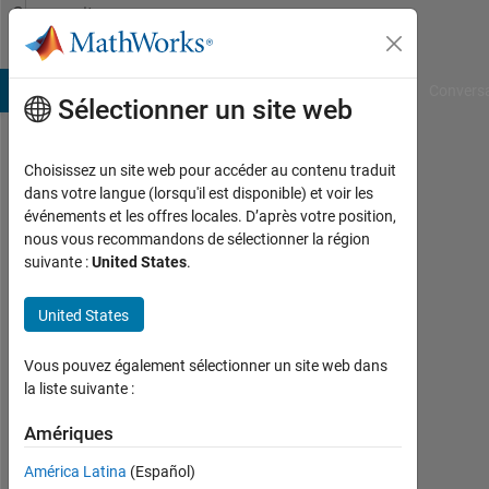
Passer au contenu
Community
Profile
B Answers
File Exchange
Cody
AI Chat Playground
Convers
Sélectionner un site web
Choisissez un site web pour accéder au contenu traduit
Mostafa
dans votre langue (lorsqu'il est disponible) et voir les
événements et les offres locales. D’après votre position,
Nakhaei
nous vous recommandons de sélectionner la région
suivante :
United States
.
Actif
depuis
2019
United States
Followers:
Vous pouvez également sélectionner un site web dans
0
la liste suivante :
Following:
Amériques
0
América Latina
(Español)