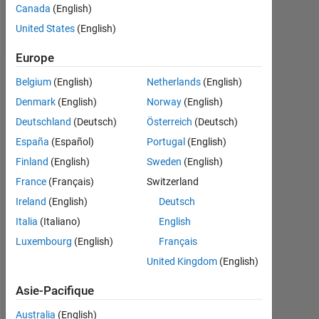
Canada
(English)
Follow
United States
(English)
Europe
Recommandations
Belgium
(English)
Netherlands
(English)
Denmark
(English)
Norway
(English)
Please
Deutschland
(Deutsch)
Österreich
(Deutsch)
login
to
España
(Español)
Portugal
(English)
endorse
Finland
(English)
Sweden
(English)
this
France
(Français)
Switzerland
person
in
Ireland
(English)
Deutsch
a
Italia
(Italiano)
English
skill
Luxembourg
(English)
Français
United Kingdom
(English)
Asie-Pacifique
Australia
(English)