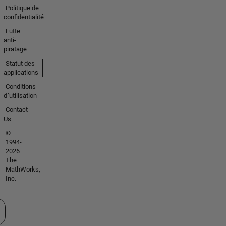
Politique de
confidentialité
Lutte
anti-
piratage
Statut des
applications
Conditions
d՚utilisation
Contact
Us
©
1994-
2026
The
MathWorks,
Inc.
tionner un site web