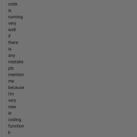
code
is
running
very
well.
if
there
is
any
mistake
plz
mention
me
because
I'm
very
new
in
coding.
function
k