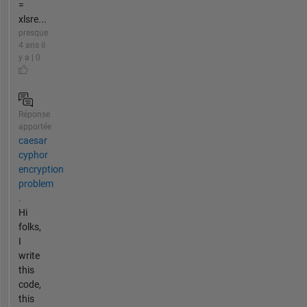
=
xlsre...
presque
4 ans il
y a | 0
Réponse
apportée
caesar
cyphor
encryption
problem
.
Hi
folks,
I
write
this
code,
this