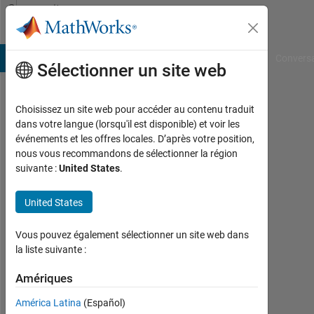
Passer au contenu
Community
Profile
B Answers
File Exchange
Cody
AI Chat Playground
Convers
Sélectionner un site web
Choisissez un site web pour accéder au contenu traduit
Zia
dans votre langue (lorsqu'il est disponible) et voir les
événements et les offres locales. D’après votre position,
Ur
nous vous recommandons de sélectionner la région
suivante :
United States
.
Rehman
Last
United States
seen:
plus
Vous pouvez également sélectionner un site web dans
de 3
la liste suivante :
ans il
y a
Amériques
|
Actif
América Latina
(Español)