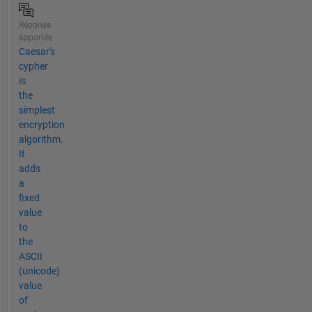
Réponse
apportée
Caesar's
cypher
is
the
simplest
encryption
algorithm.
It
adds
a
fixed
value
to
the
ASCII
(unicode)
value
of