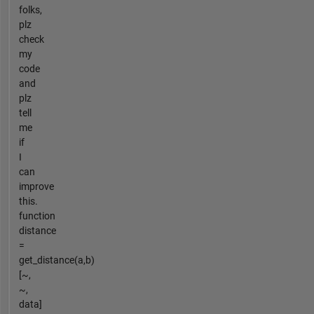
folks,
plz
check
my
code
and
plz
tell
me
if
I
can
improve
this.
function
distance
=
get_distance(a,b)
[~,
~,
data]