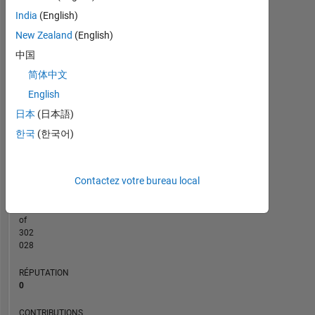
4
India
(English)
CONTRIBUTIONS
3
New Zealand
(English)
L
中国
2
简体中文
1
English
0
日本
(日本語)
01/23
06/23
11/23
04/24
09/24
02/25
12/25
05/26
02/23
08/23
02/24
08/24
08/25
08/26
08/22
03/23
10/23
05/24
L
12/24
07/25
02/26
한국
(한국어)
CHRONOLOGIE
Contactez votre bureau local
RANG
262
623
of
302
028
RÉPUTATION
0
CONTRIBUTIONS