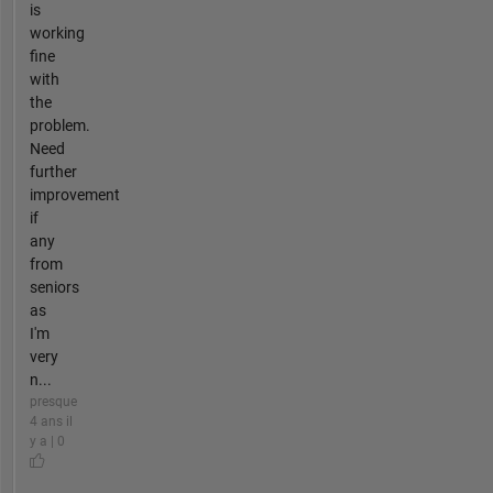
is
working
fine
with
the
problem.
Need
further
improvement
if
any
from
seniors
as
I'm
very
n...
presque
4 ans il
y a | 0