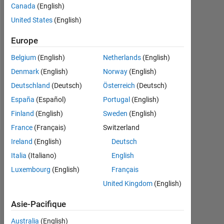
depuis
Canada
(English)
2022
United States
(English)
Followers:
Europe
0
Belgium
(English)
Netherlands
(English)
Following:
Denmark
(English)
Norway
(English)
0
Deutschland
(Deutsch)
Österreich
(Deutsch)
España
(Español)
Portugal
(English)
Follow
Finland
(English)
Sweden
(English)
France
(Français)
Switzerland
Ireland
(English)
Deutsch
Tableau de bord
Italia
(Italiano)
English
Luxembourg
(English)
Français
Statistiques
United Kingdom
(English)
MATLAB Answers
Asie-Pacifique
-2
-1
6
5
Australia
(English)