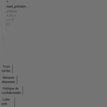
=
next_prime(n...
presque
4 ans il
y a | 0
Trust
Center
Marques
déposées
Politique de
confidentialité
Lutte
anti-