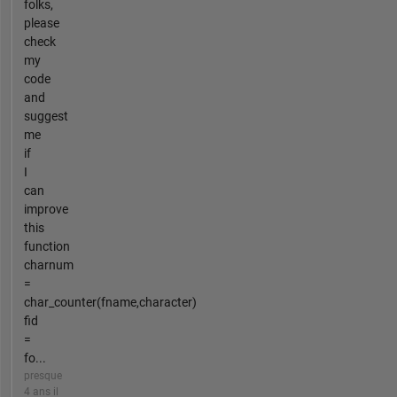
folks,
please
check
my
code
and
suggest
me
if
I
can
improve
this
function
charnum
=
char_counter(fname,character)
fid
=
fo...
presque
4 ans il