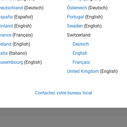
3 827
of 302 025
Deutschland
(Deutsch)
Österreich
(Deutsch)
España
(Español)
Portugal
(English)
RÉPUTATION
14
inland
(English)
Sweden
(English)
rance
(Français)
Switzerland
CONTRIBUTIO
0
Questions
reland
(English)
Deutsch
7
Réponses
talia
(Italiano)
English
ACCEPTATION
Luxembourg
(English)
Français
VOS RÉPONS
0.00%
22
12/22
L
07/23
02/24
09/24
04/25
11/25
06/26
United Kingdom
(English)
CHRONOLOGIE
VOTES REÇUS
1
Contactez votre bureau local