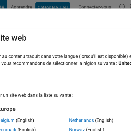
té
Apprendre
Connectez-vous
Obtenir MATLAB
t Playground
Conversaciones
Competiciones
Blogs
Publicac
site web
Anand
au contenu traduit dans votre langue (lorsqu'il est disponible) e
ng:
0
us vous recommandons de sélectionner la région suivante :
Unite
un site web dans la liste suivante :
tions
Europe
Belgium
(English)
Netherlands
(English)
RANG
Denmark
(English)
Norway
(English)