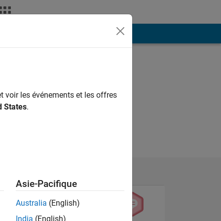
ión
Más
t voir les événements et les offres
d States
.
Asie-Pacifique
Australia
(English)
India
(English)