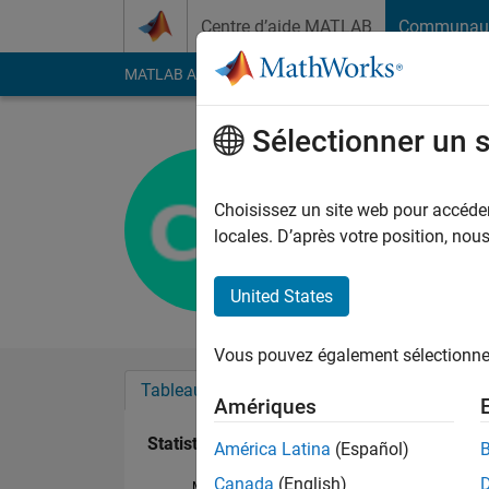
Passer au contenu
Centre d’aide MATLAB
Communau
MATLAB Answers
File Exchange
Cody
AI Cha
Sélectionner un 
Chinmay 
Actif depuis 2019
Choisissez un site web pour accéder 
Followers:
0
Followi
locales. D’après votre position, no
Follow
United States
Vous pouvez également sélectionner 
Tableau de bord
Badges
Recommanda
Amériques
Statistiques
América Latina
(Español)
Canada
(English)
MATLAB Answers