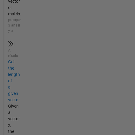
vector
or
matrix.
presque
3 ans il
y a
A
résolu
Get
the
length
of
a
given
vector
Given
a
vector
x,
the