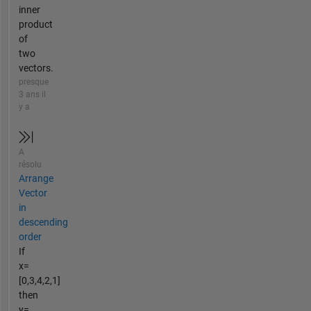
inner
product
of
two
vectors.
presque
3 ans il
y a
A
résolu
Arrange
Vector
in
descending
order
If
x=
[0,3,4,2,1]
then
y=