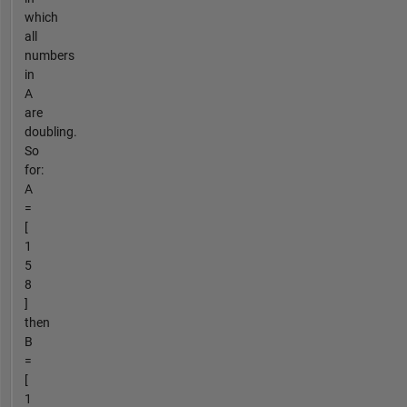
which
all
numbers
in
A
are
doubling.
So
for:
A
=
[
1
5
8
]
then
B
=
[
1