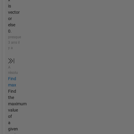
is
vector
or
else
0.
presque
3 ans il
y a
A
résolu
Find
max
Find
the
maximum
value
of
a
given