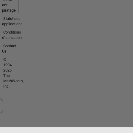
anti-
piratage
Statut des
applications
Conditions
d՚utilisation
Contact
Us
©
1994-
2026
The
MathWorks,
Inc.
tionner un site web