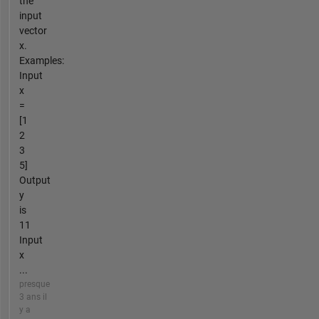
the
input
vector
x.
Examples:
Input
x
=
[1
2
3
5]
Output
y
is
11
Input
x
...
presque
3 ans il
y a