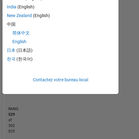
MATLAB Answers
Cody
All
India
(English)
New Zealand
(English)
-10
40
-5
35
中国
30
简体中文
CONTRIBUTIONS
25
English
20
10
日本
(日本語)
15
한국
(한국어)
10
5
0
Contactez votre bureau local
06/21
02/22
10/22
06/23
10/24
06/25
02/26
07/21
04/22
01/23
10/23
07/24
04/25
01/26
10/20
08/21
06/22
04/23
L
02/24
12/24
10/25
08/26
CHRONOLOGIE
RANG
529
of
302
025