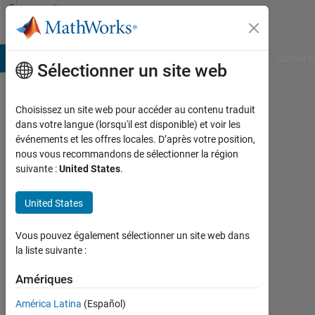
Passer au contenu
Community
Profile
B Answers
File Exchange
Cody
AI Chat Playground
Convers
Sélectionner un site web
Choisissez un site web pour accéder au contenu traduit
AndresVar
dans votre langue (lorsqu'il est disponible) et voir les
événements et les offres locales. D’après votre position,
Last
nous vous recommandons de sélectionner la région
seen:
suivante :
United States
.
10
mois
United States
il y a
|
Actif
Vous pouvez également sélectionner un site web dans
depuis
la liste suivante :
2020
Amériques
Followers:
América Latina
(Español)
0