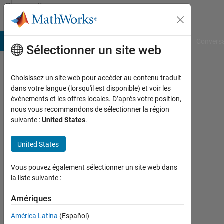
Passer au contenu
Community
Profile
B Answers
File Exchange
Cody
AI Chat Playground
Convers
Sélectionner un site web
Choisissez un site web pour accéder au contenu traduit
Juan
dans votre langue (lorsqu'il est disponible) et voir les
événements et les offres locales. D’après votre position,
Sebastián
nous vous recommandons de sélectionner la région
suivante :
United States
.
Hincapié
Montes
United States
Last
Vous pouvez également sélectionner un site web dans
seen:
la liste suivante :
plus
de 2
Amériques
ans il
y a
América Latina
(Español)
|