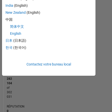
-2
-1
4
3
India
(English)
New Zealand
(English)
CONTRIBUTIONS
2
中国
L
简体中文
1
English
日本
(日本語)
0
한국
(한국어)
04/21
12/21
08/22
04/23
08/24
04/25
12/25
08/26
05/21
02/22
11/22
08/23
05/24
02/25
11/25
08/20
06/21
04/22
02/23
L
12/23
10/24
08/25
06/26
CHRONOLOGIE
Contactez votre bureau local
RANG
282
104
of
302
031
RÉPUTATION
0