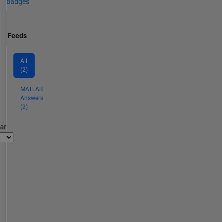
badges
Feeds
All
(2)
MATLAB
Answers
(2)
par