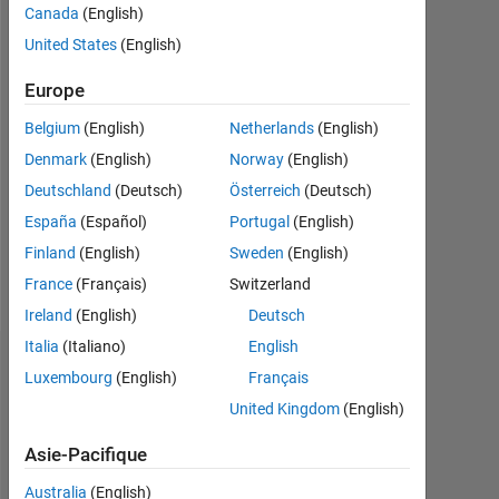
Canada
(English)
Actif
United States
(English)
depuis
2020
Europe
Followers:
Belgium
(English)
Netherlands
(English)
0
Denmark
(English)
Norway
(English)
Following:
Deutschland
(Deutsch)
Österreich
(Deutsch)
0
España
(Español)
Portugal
(English)
Finland
(English)
Sweden
(English)
Follow
France
(Français)
Switzerland
Ireland
(English)
Deutsch
Italia
(Italiano)
English
Tableau de bord
Luxembourg
(English)
Français
United Kingdom
(English)
Statistiques
Asie-Pacifique
MATLAB Answers
Australia
(English)