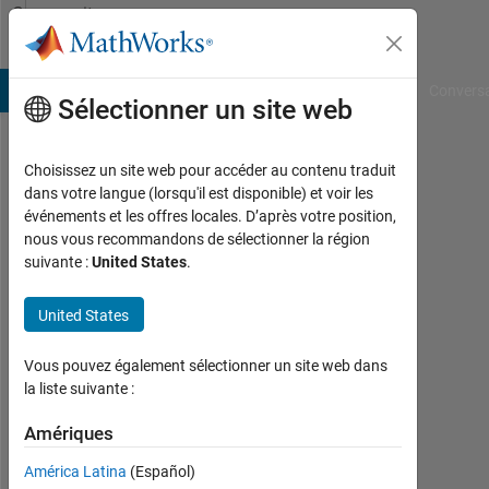
Passer au contenu
Community
Profile
B Answers
File Exchange
Cody
AI Chat Playground
Convers
Sélectionner un site web
Choisissez un site web pour accéder au contenu traduit
Hunter
dans votre langue (lorsqu'il est disponible) et voir les
événements et les offres locales. D’après votre position,
Adams
nous vous recommandons de sélectionner la région
suivante :
United States
.
Last
seen:
plus
United States
de 4
ans il
Vous pouvez également sélectionner un site web dans
y a
la liste suivante :
|
Actif
Amériques
depuis
América Latina
(Español)
2022