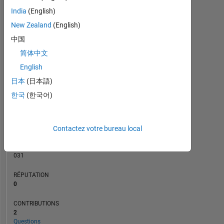
CONTRIBUTIONS
India
(English)
L
1
New Zealand
(English)
中国
简体中文
0
08/22
02/23
08/23
08/24
02/25
08/25
08/26
09/22
04/23
11/23
06/24
01/25
03/26
02/22
10/22
06/23
02/24
L
10/24
06/25
02/26
English
CHRONOLOGIE
日本
(日本語)
한국
(한국어)
RANG
87
Contactez votre bureau local
760
of
302
031
RÉPUTATION
0
CONTRIBUTIONS
2
Questions