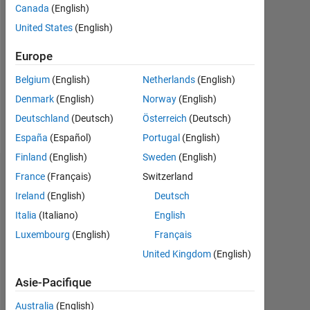
Canada
(English)
Followers:
United States
(English)
0
Europe
Following:
0
Belgium
(English)
Netherlands
(English)
Denmark
(English)
Norway
(English)
Follow
Deutschland
(Deutsch)
Österreich
(Deutsch)
España
(Español)
Portugal
(English)
Finland
(English)
Sweden
(English)
Tableau de bord
France
(Français)
Switzerland
Ireland
(English)
Deutsch
Statistiques
Italia
(Italiano)
English
Luxembourg
(English)
Français
MATLAB Answers
United Kingdom
(English)
-2
-1
3
2
Asie-Pacifique
Australia
(English)