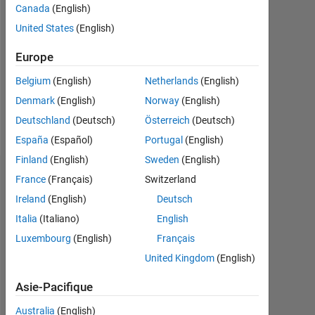
Canada
(English)
Followers:
United States
(English)
1
Europe
Following:
0
Belgium
(English)
Netherlands
(English)
Denmark
(English)
Norway
(English)
Follow
Deutschland
(Deutsch)
Österreich
(Deutsch)
España
(Español)
Portugal
(English)
Finland
(English)
Sweden
(English)
Tableau de bord
France
(Français)
Switzerland
Ireland
(English)
Deutsch
Statistiques
Italia
(Italiano)
English
Luxembourg
(English)
Français
File Exchange
ThingSpeak
All
United Kingdom
(English)
-2
-1
3
2
Asie-Pacifique
Australia
(English)