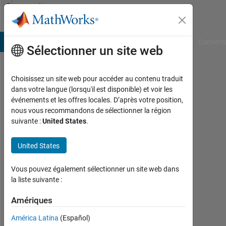
Passer au contenu
Community
Profile
B Answers
File Exchange
Cody
AI Chat Playground
Convers
Sélectionner un site web
Choisissez un site web pour accéder au contenu traduit
Atta
dans votre langue (lorsqu'il est disponible) et voir les
événements et les offres locales. D’après votre position,
Wasay
nous vous recommandons de sélectionner la région
suivante :
United States
.
Last
seen:
environ
United States
un
mois il
Vous pouvez également sélectionner un site web dans
y a
la liste suivante :
|
Actif
Amériques
depuis
América Latina
(Español)
2023