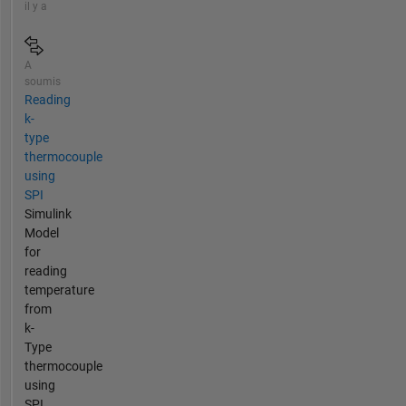
il y a
A
soumis
Reading
k-
type
thermocouple
using
SPI
Simulink
Model
for
reading
temperature
from
k-
Type
thermocouple
using
SPI