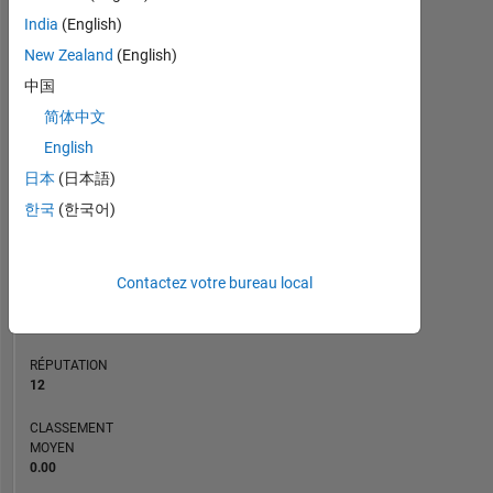
CONTRIBUTIONS
India
(English)
L
1
New Zealand
(English)
中国
简体中文
0
03/24
07/24
11/24
03/25
11/25
03/26
07/26
11/23
04/24
09/24
02/25
L
07/25
12/25
05/26
English
CHRONOLOGIE
日本
(日本語)
한국
(한국어)
RANG
15
Contactez votre bureau local
401
of
21
509
RÉPUTATION
12
CLASSEMENT
MOYEN
0.00