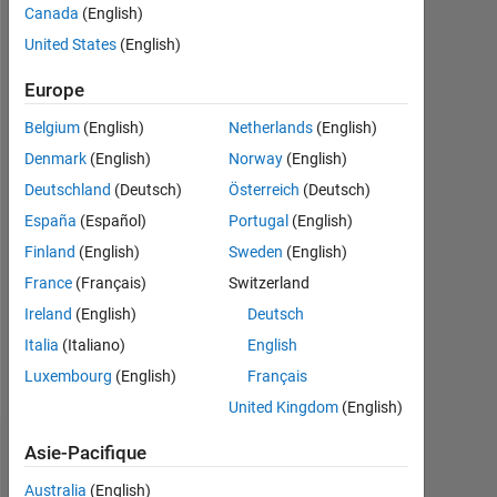
2020
Canada
(English)
United States
(English)
Followers:
0
Europe
Following:
Belgium
(English)
Netherlands
(English)
0
Denmark
(English)
Norway
(English)
Deutschland
(Deutsch)
Österreich
(Deutsch)
Follow
España
(Español)
Portugal
(English)
Message
Finland
(English)
Sweden
(English)
I
France
(Français)
Switzerland
am
Ireland
(English)
Deutsch
a
student
Italia
(Italiano)
English
at
Luxembourg
(English)
Français
Afficher
University
plus
United Kingdom
(English)
of
Dhaka
Asie-Pacifique
Tableau de bord
and
studying
Australia
(English)