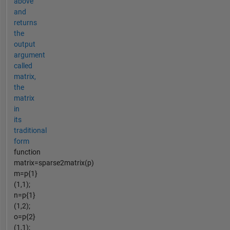
above
and
returns
the
output
argument
called
matrix,
the
matrix
in
its
traditional
form
function
matrix=sparse2matrix(p)
m=p{1}
(1,1);
n=p{1}
(1,2);
o=p{2}
(1,1);