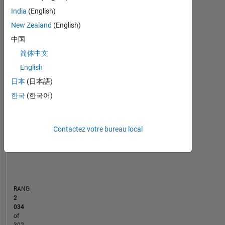
Statistiques
Electrical
India
(English)
and
MATLAB Answers
New Zealand
(English)
Electronic
Engineering.
中国
10
-2
-1
9
简体中文
8
7
English
CONTRIBUTIONS
6
日本
(日本語)
5
L
한국
(한국어)
4
3
2
1
Contactez votre bureau local
0
01/21
09/21
05/22
01/23
09/23
05/24
01/25
09/25
05/26
02/21
11/21
08/22
05/23
02/24
11/24
08/25
05/20
04/21
03/22
02/23
L
01/24
12/24
11/25
CHRONOLOGIE
RANG
2
034
of