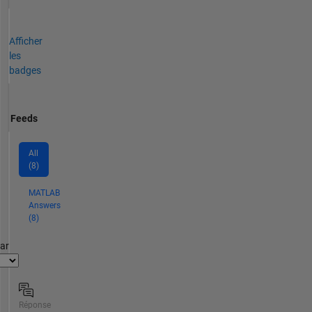
Afficher
les
badges
Feeds
All
(8)
MATLAB
Answers
(8)
par
Réponse