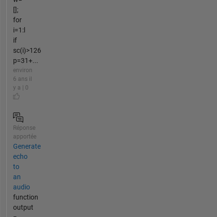
[];
for
i=1:l
if
sc(i)>126
p=31+...
environ
6 ans il
y a | 0
Réponse
apportée
Generate
echo
to
an
audio
function
output