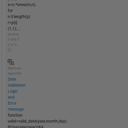
s=o.*ones(m,n);
for
i=3:length(p)
r=p{i}
(1,1);...
environ
6 ans il
y a | 2
Réponse
apportée
Date
Validation
Logic
and
Error
message
function
valid=valid_date(year,month,day)
if((isscalar(year))&&