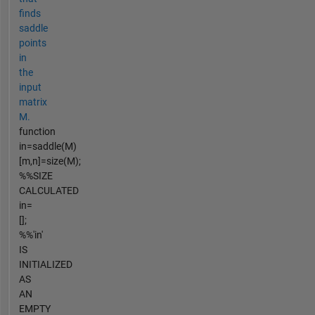
finds
saddle
points
in
the
input
matrix
M.
function
in=saddle(M)
[m,n]=size(M);
%%SIZE
CALCULATED
in=
[];
%%'in'
IS
INITIALIZED
AS
AN
EMPTY