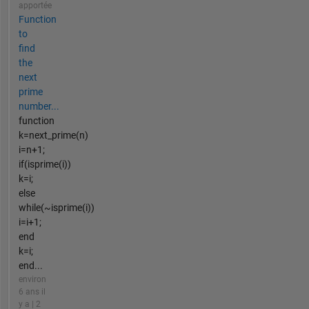
apportée
Function
to
find
the
next
prime
number...
function
k=next_prime(n)
i=n+1;
if(isprime(i))
k=i;
else
while(~isprime(i))
i=i+1;
end
k=i;
end...
environ
6 ans il
y a | 2