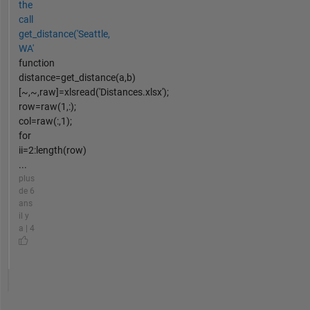
the
call
get_distance('Seattle,
WA'
function
distance=get_distance(a,b)
[~,~,raw]=xlsread('Distances.xlsx');
row=raw(1,:);
col=raw(:,1);
for
ii=2:length(row)
...
plus
de 6
ans
il y
a | 4