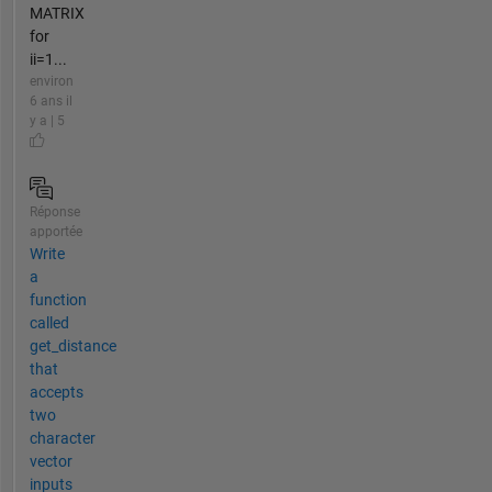
MATRIX
for
ii=1...
environ
6 ans il
y a | 5
Réponse
apportée
Write
a
function
called
get_distance
that
accepts
two
character
vector
inputs