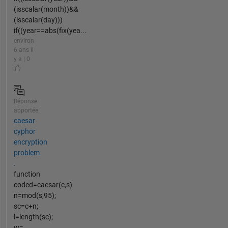
(isscalar(month))&&
(isscalar(day)))
if((year==abs(fix(yea...
environ
6 ans il
y a | 0
Réponse
apportée
caesar
cyphor
encryption
problem
.
function
coded=caesar(c,s)
n=mod(s,95);
sc=c+n;
l=length(sc);
w=