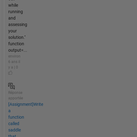
while
running
and
assessing
your
solution.''
function
output=...
environ
6 ans il
y a | 0
Réponse
apportée
[Assignment]Write
a
function
called
saddle
that