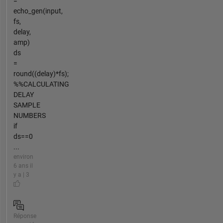
=
echo_gen(input,
fs,
delay,
amp)
ds
=
round((delay)*fs);
%%CALCULATING
DELAY
SAMPLE
NUMBERS
if
ds==0
...
environ
6 ans il
y a | 3
Réponse