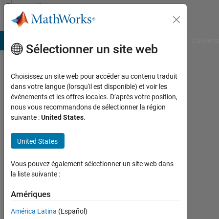
Passer au contenu
Community
Profile
B Answers
File Exchange
Cody
AI Chat Playground
Convers
Sélectionner un site web
Choisissez un site web pour accéder au contenu traduit
Arafat
dans votre langue (lorsqu'il est disponible) et voir les
événements et les offres locales. D’après votre position,
Roney
nous vous recommandons de sélectionner la région
suivante :
United States
.
N/A
Last
United States
seen:
presque
Vous pouvez également sélectionner un site web dans
6 ans il
la liste suivante :
y a
|
Amériques
Actif
depuis
América Latina
(Español)