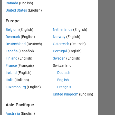
Following:
Canada
(English)
0
United States
(English)
Europe
Follow
Belgium
(English)
Netherlands
(English)
Denmark
(English)
Norway
(English)
Badges
Deutschland
(Deutsch)
Österreich
(Deutsch)
España
(Español)
Portugal
(English)
Vincenzo
Finland
(English)
Sweden
(English)
Giacalone's
Badges
France
(Français)
Switzerland
Ireland
(English)
Deutsch
File
Italia
(Italiano)
English
Exchange
Tout
Badges
Luxembourg
(English)
Français
United Kingdom
(English)
Asie-Pacifique
Australia
(English)