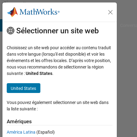
Passer au contenu
Community
Profile
B Answers
File Exchange
Cody
AI Chat Playground
Convers
Sélectionner un site web
Choisissez un site web pour accéder au contenu traduit
Vincenzo
dans votre langue (lorsqu'il est disponible) et voir les
événements et les offres locales. D’après votre position,
Giacalone
nous vous recommandons de sélectionner la région
suivante :
United States
.
Last
seen:
plus
United States
de 3
ans il
Vous pouvez également sélectionner un site web dans
y a
la liste suivante :
Followers:
Amériques
0
América Latina
(Español)