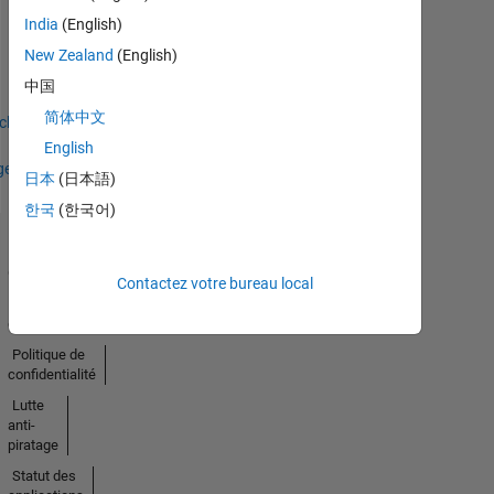
First Review
India
(English)
18 Nov 2022
New Zealand
(English)
中国
简体中文
icher
English
ges
日本
(日本語)
한국
(한국어)
Trust
Center
Contactez votre bureau local
Marques
déposées
Politique de
confidentialité
Lutte
anti-
piratage
Statut des