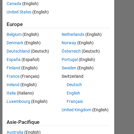
Canada
(English)
Follow
United States
(English)
Europe
Recommandations
Belgium
(English)
Netherlands
(English)
Denmark
(English)
Norway
(English)
Please
Deutschland
(Deutsch)
Österreich
(Deutsch)
login
to
España
(Español)
Portugal
(English)
endorse
Finland
(English)
Sweden
(English)
this
France
(Français)
Switzerland
person
in
Ireland
(English)
Deutsch
a
Italia
(Italiano)
English
skill
Luxembourg
(English)
Français
United Kingdom
(English)
Asie-Pacifique
Australia
(English)