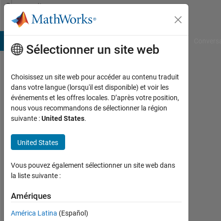
Passer au contenu
Community
Profile
B Answers
File Exchange
Cody
AI Chat Playground
Convers
Sélectionner un site web
Choisissez un site web pour accéder au contenu traduit
SOFOKLIS
dans votre langue (lorsqu'il est disponible) et voir les
événements et les offres locales. D’après votre position,
SOFOKLEOUS
nous vous recommandons de sélectionner la région
suivante :
United States
.
Actif
depuis
2019
United States
Followers:
Vous pouvez également sélectionner un site web dans
0
la liste suivante :
Following:
Amériques
0
América Latina
(Español)