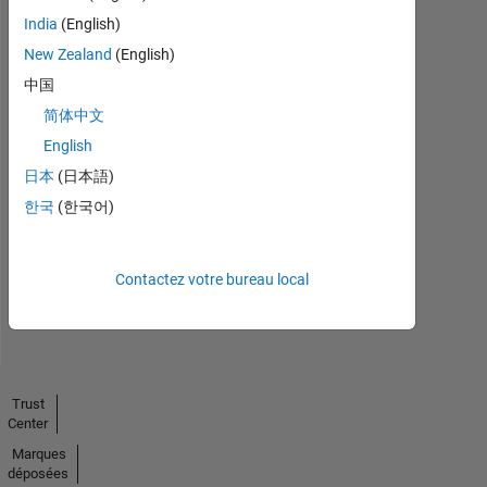
India
(English)
New Zealand
(English)
中国
简体中文
English
No
日本
(日本語)
Endorsements
한국
(한국어)
received
Contactez votre bureau local
Trust
Center
Marques
déposées