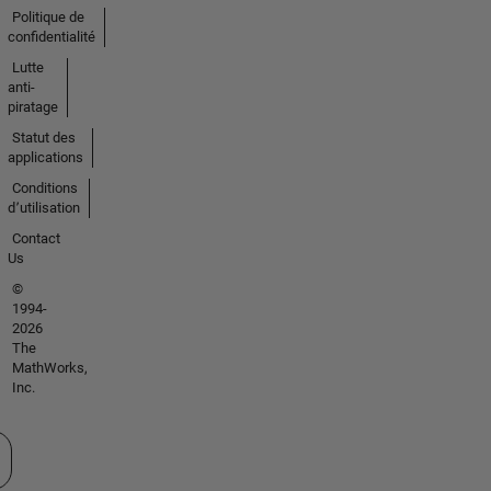
Politique de
confidentialité
Lutte
anti-
piratage
Statut des
applications
Conditions
d՚utilisation
Contact
Us
©
1994-
2026
The
MathWorks,
Inc.
tionner un site web