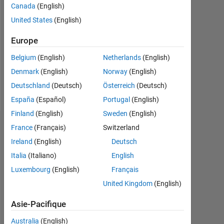
Canada
(English)
Followers:
United States
(English)
0
Europe
Following:
0
Belgium
(English)
Netherlands
(English)
Denmark
(English)
Norway
(English)
Follow
Deutschland
(Deutsch)
Österreich
(Deutsch)
España
(Español)
Portugal
(English)
Finland
(English)
Sweden
(English)
Tableau de bord
France
(Français)
Switzerland
Ireland
(English)
Deutsch
Statistiques
Italia
(Italiano)
English
Luxembourg
(English)
Français
MATLAB Answers
United Kingdom
(English)
-2
-1
3
2
Asie-Pacifique
Australia
(English)