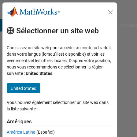
Passer au contenu
Community
Profile
B Answers
File Exchange
Cody
AI Chat Playground
Convers
Sélectionner un site web
Choisissez un site web pour accéder au contenu traduit
Marina
dans votre langue (lorsqu'il est disponible) et voir les
événements et les offres locales. D’après votre position,
Saveleva
nous vous recommandons de sélectionner la région
suivante :
United States
.
Last
seen:
plus
United States
de 4
ans il
Vous pouvez également sélectionner un site web dans
y a
la liste suivante :
|
Actif
Amériques
depuis
América Latina
(Español)
2021