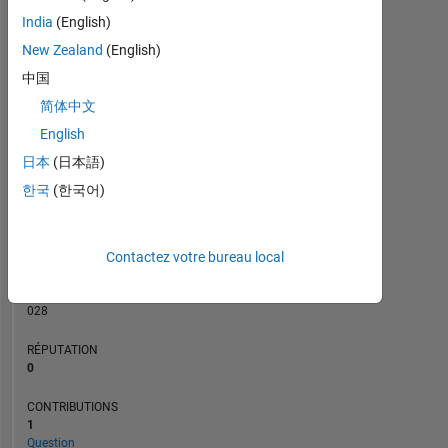
CONTRIBUTIONS
India
(English)
L
1
New Zealand
(English)
中国
简体中文
0
09/21
04/22
11/22
06/23
01/24
08/24
03/25
10/25
10/21
06/22
02/23
10/23
06/24
02/25
06/26
02/21
11/21
08/22
05/23
L
02/24
11/24
08/25
05/26
English
CHRONOLOGIE
日本
(日本語)
한국
(한국어)
RANG
285
Contactez votre bureau local
733
of
302
028
RÉPUTATION
0
CONTRIBUTIONS
1
Question