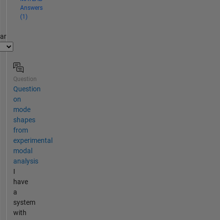
Answers
(1)
par
Question
Question
on
mode
shapes
from
experimental
modal
analysis
I
have
a
system
with