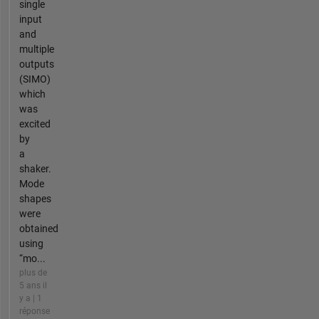
single
input
and
multiple
outputs
(SIMO)
which
was
excited
by
a
shaker.
Mode
shapes
were
obtained
using
“mo...
plus de
5 ans il
y a | 1
réponse