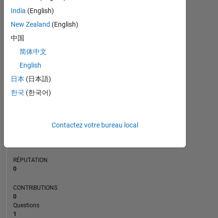
CONTRIBUTIONS
L
1
India
(English)
New Zealand
(English)
中国
0
简体中文
01/21
09/21
05/22
01/23
09/23
05/24
01/25
09/25
05/26
02/21
11/21
08/22
05/23
02/24
11/24
08/25
05/20
04/21
03/22
02/23
L
01/24
12/24
11/25
CHRONOLOGIE
English
日本
(日本語)
한국
(한국어)
RANG
276
394
of
Contactez votre bureau local
302
025
RÉPUTATION
0
CONTRIBUTIONS
0
Questions
1