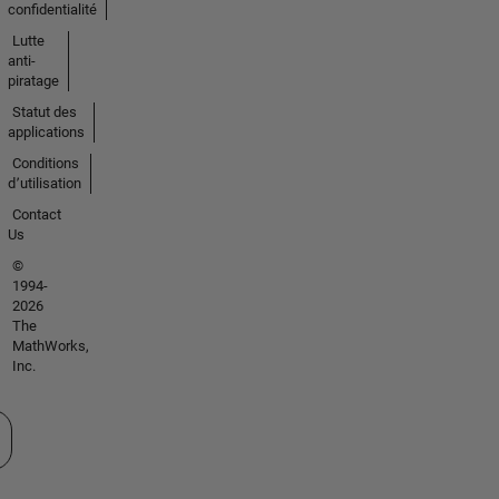
confidentialité
Lutte
anti-
piratage
Statut des
applications
Conditions
d՚utilisation
Contact
Us
©
1994-
2026
The
MathWorks,
Inc.
tionner un site web