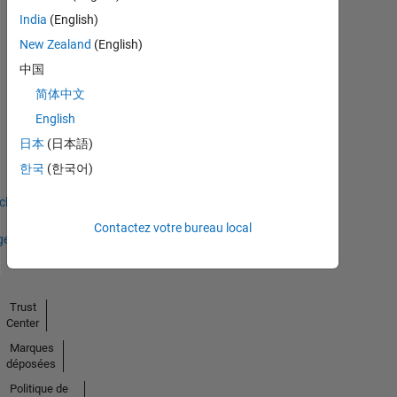
India
(English)
New Zealand
(English)
中国
简体中文
English
No
日本
(日本語)
Badges
한국
(한국어)
Earned
icher
Contactez votre bureau local
ges
Trust
Center
Marques
déposées
Politique de