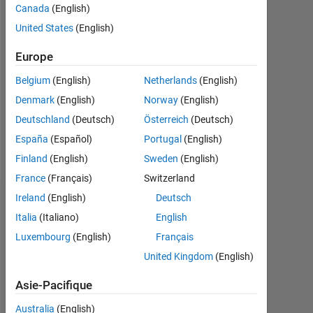
depuis
Canada
(English)
2020
United States
(English)
Followers:
Europe
0
Belgium
(English)
Netherlands
(English)
Following:
Denmark
(English)
Norway
(English)
0
Deutschland
(Deutsch)
Österreich
(Deutsch)
España
(Español)
Portugal
(English)
Follow
Finland
(English)
Sweden
(English)
France
(Français)
Switzerland
Ireland
(English)
Deutsch
Badges
Italia
(Italiano)
English
Luxembourg
(English)
Français
United Kingdom
(English)
Asie-Pacifique
Australia
(English)