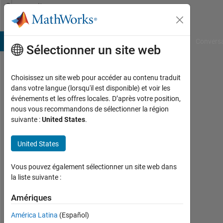
Passer au contenu
Community
Profile
B Answers
File Exchange
Cody
AI Chat Playground
Convers
Sélectionner un site web
Choisissez un site web pour accéder au contenu traduit
MIN
dans votre langue (lorsqu'il est disponible) et voir les
événements et les offres locales. D’après votre position,
GU
nous vous recommandons de sélectionner la région
suivante :
United States
.
PARK
Last
United States
seen:
plus
Vous pouvez également sélectionner un site web dans
d'un
la liste suivante :
an il
y a
Amériques
|
Actif
América Latina
(Español)