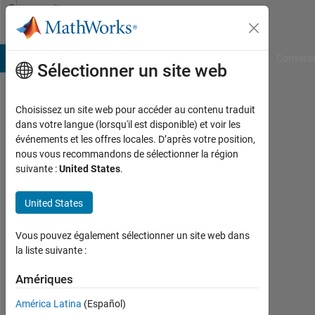
Passer au contenu
Community
Profile
B Answers
File Exchange
Cody
AI Chat Playground
Convers
Sélectionner un site web
Choisissez un site web pour accéder au contenu traduit
Jemima
dans votre langue (lorsqu'il est disponible) et voir les
événements et les offres locales. D’après votre position,
Pulipati
nous vous recommandons de sélectionner la région
suivante :
United States
.
MathWorks
United States
Last
seen:
Vous pouvez également sélectionner un site web dans
5
la liste suivante :
mois
Amériques
il y a
|
América Latina
(Español)
Actif