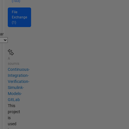
(103)
File
Exchange
(1)
par
A
soumis
Continuous-
Integration-
Verification-
Simulink-
Models-
GitLab
This
project
is
used