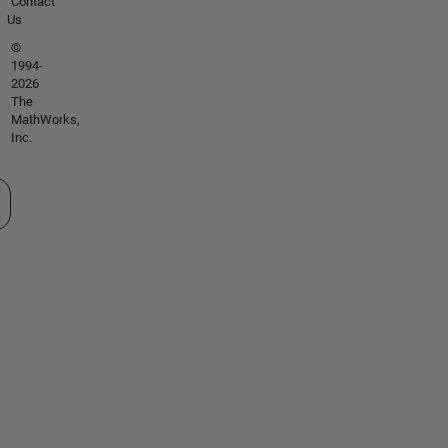
Contact
Us
©
1994-
2026
The
MathWorks,
Inc.
tionner un site web