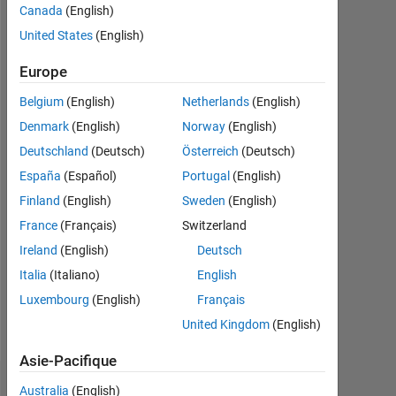
Canada
(English)
depuis
2020
United States
(English)
Followers:
Europe
0
Belgium
(English)
Netherlands
(English)
Following:
Denmark
(English)
Norway
(English)
0
Deutschland
(Deutsch)
Österreich
(Deutsch)
España
(Español)
Portugal
(English)
Follow
Finland
(English)
Sweden
(English)
France
(Français)
Switzerland
Message
I
Ireland
(English)
Deutsch
am
Italia
(Italiano)
English
Application
Luxembourg
(English)
Français
Support
Engineer
United Kingdom
(English)
Afficher
at
plus
MathWorks.
Asie-Pacifique
My
Tableau de bord
Australia
(English)
responsibility