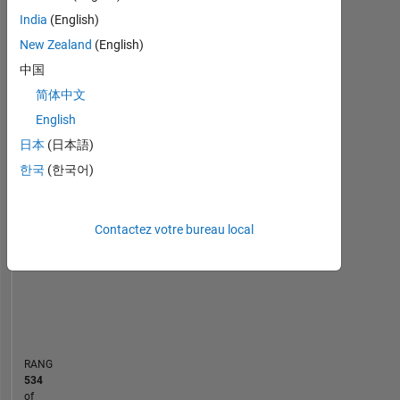
is
India
(English)
Statistiques
to
New Zealand
(English)
provide
MATLAB Answers
File Exchange
中国
All
the
best
简体中文
-10
12
35
-4
-2
-5
2
4
6
8
30
support
English
for
25
日本
(日本語)
an
CONTRIBUTIONS
20
application
한국
(한국어)
like
10
15
ML
10
and
Contactez votre bureau local
5
Online
Editor.
0
Disclaimer
11/20
07/21
03/22
11/22
07/23
03/24
11/24
07/25
03/26
01/21
11/21
09/22
05/24
03/25
01/26
03/20
02/21
01/22
12/22
L
11/23
10/24
09/25
08/26
:
CHRONOLOGIE
Any
articles
/ideas
RANG
/opinions
534
here
of