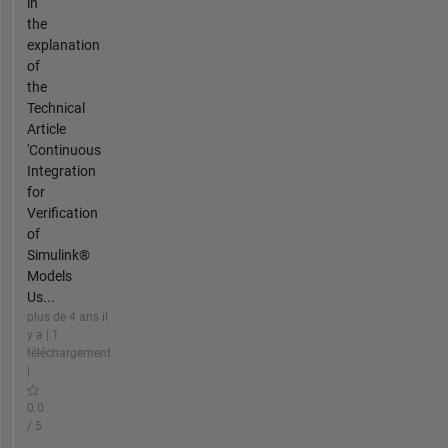
in
the
explanation
of
the
Technical
Article
'Continuous
Integration
for
Verification
of
Simulink®
Models
Us...
plus de 4 ans il
y a | 1
téléchargement
|
0.0
/ 5