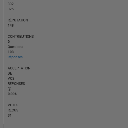
are
302
025
my
own
RÉPUTATION
and
148
in
no
CONTRIBUTIONS
way
0
reflect
Questions
that
103
Réponses
of
MathWorks
ACCEPTATION
DE
VOS
RÉPONSES
0.00%
VOTES
REÇUS
31