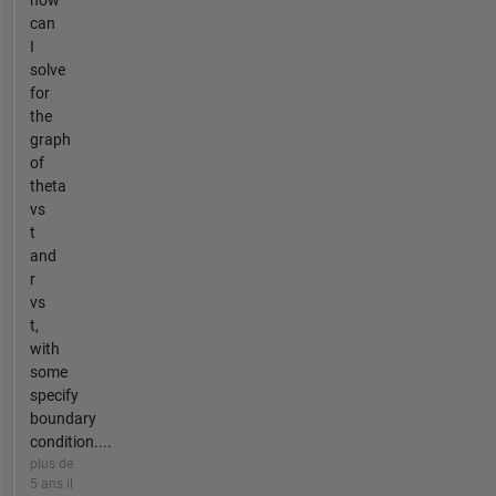
how
can
I
solve
for
the
graph
of
theta
vs
t
and
r
vs
t,
with
some
specify
boundary
condition....
plus de
5 ans il