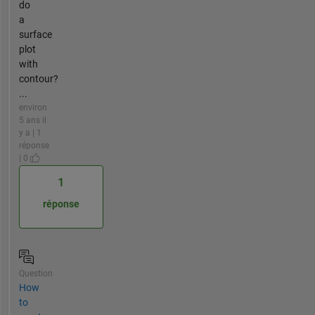
do
a
surface
plot
with
contour?
...
environ
5 ans il
y a | 1
réponse
| 0
1
réponse
Question
How
to