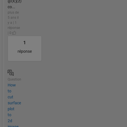
@(x,y,z)
co...
plus de
5 ans il
y a | 1
réponse
| 0
1
réponse
Question
How
to
cut
surface
plot
to
2d
image