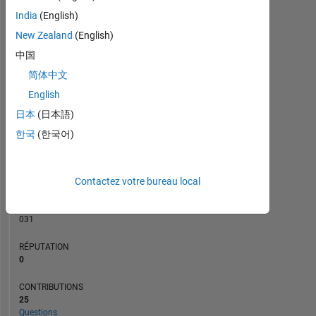
CONTRIBUTIONS
6
India
(English)
10
4
New Zealand
(English)
中国
2
简体中文
0
07/21
03/22
11/22
07/23
11/24
07/25
03/26
08/21
05/22
02/23
11/23
08/24
05/25
02/26
11/20
09/21
07/22
05/23
L
03/24
01/25
11/25
English
CHRONOLOGIE
日本
(日本語)
한국
(한국어)
RANG
287
Contactez votre bureau local
808
of
302
031
RÉPUTATION
0
CONTRIBUTIONS
25
Questions