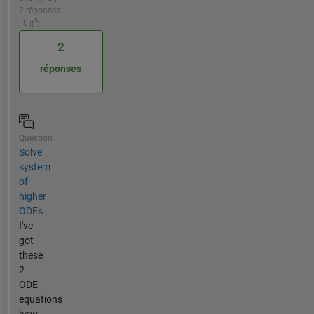
2 réponses
| 0
2
réponses
Question
Solve
system
of
higher
ODEs
I've
got
these
2
ODE
equations