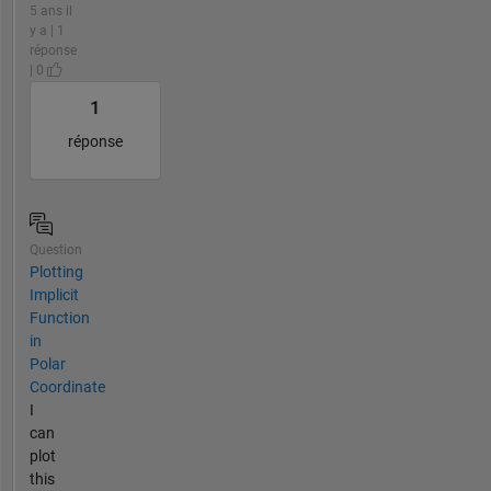
5 ans il
y a | 1
réponse
| 0
1
réponse
Question
Plotting
Implicit
Function
in
Polar
Coordinate
I
can
plot
this