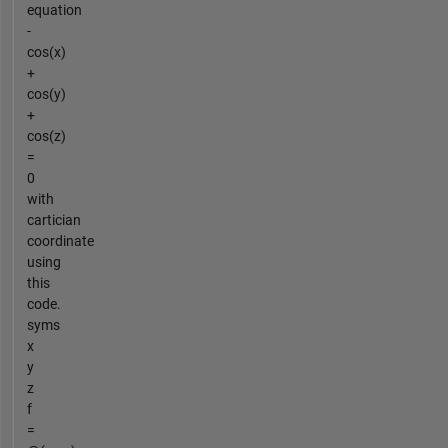
equation
-
cos(x)
+
cos(y)
+
cos(z)
=
0
with
cartician
coordinate
using
this
code.
syms
x
y
z
f
=