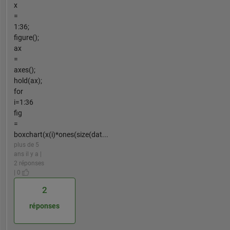
x
=
1:36;
figure();
ax
=
axes();
hold(ax);
for
i=1:36
fig
=
boxchart(x(i)*ones(size(dat...
plus de 5
ans il y a |
2 réponses
| 0
2
réponses