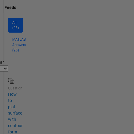
Feeds
All
(25)
MATLAB
Answers
(25)
par
Question
How
to
plot
surface
with
contour
form