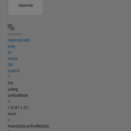
réponse
Question
Appropriate
way
to
store
3d
matrix
?
I'm
using
unitcellsize
=
1:0.01:1.01;
num
=
max(size(unitcellsize));