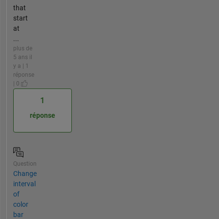
that
start
at
...
plus de
5 ans il
y a | 1
réponse
| 0
1
réponse
Question
Change
interval
of
color
bar