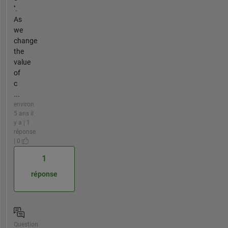
''.
As
we
change
the
value
of
c
...
environ
5 ans il
y a | 1
réponse
| 0
1
réponse
Question