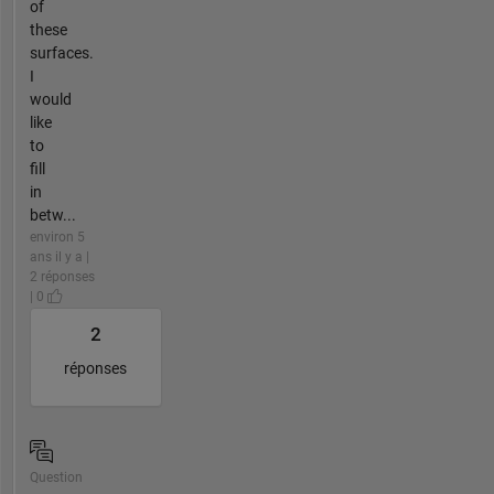
of
these
surfaces.
I
would
like
to
fill
in
betw...
environ 5
ans il y a |
2 réponses
| 0
2
réponses
Question