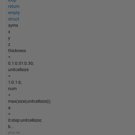
loop
return
empty
struct
syms
x
y
z
thickness
=
0.1:0.01:0.30;
unitcellsize
=
1:0.1:6;
num
=
max(size(unitcellsize));
a
=
0:step:unitcellsize;
b...
plus de