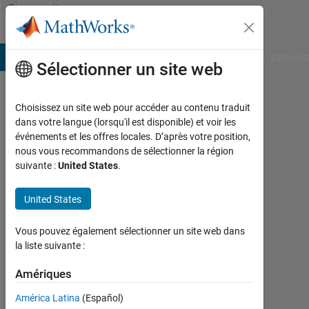
Passer au contenu
Community
Profile
B Answers
File Exchange
Cody
AI Chat Playground
Convers
Sélectionner un site web
Choisissez un site web pour accéder au contenu traduit
Teerapong
dans votre langue (lorsqu'il est disponible) et voir les
événements et les offres locales. D’après votre position,
Poltue
nous vous recommandons de sélectionner la région
suivante :
United States
.
Last
seen:
plus
United States
de 3
ans il
Vous pouvez également sélectionner un site web dans
y a
la liste suivante :
|
Actif
Amériques
depuis
América Latina
(Español)
2020