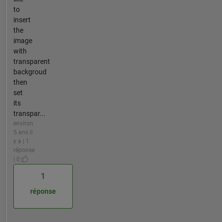
to
insert
the
image
with
transparent
backgroud
then
set
its
transpar...
environ
5 ans il
y a | 1
réponse
| 0
1
réponse