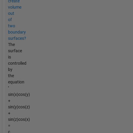
create
volume
out
of
two
boundary
surfaces?
The
surface
is
controlled
by
the
equation
''
sin(x)cos(y)
+
sin(y)cos(z)
+
sin(z)cos(x)
=
c