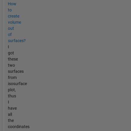
How
to
create
volume
out
of
surfaces?
I
got
these
two
surfaces
from
isosurface
plot,
thus
I
have
all
the
coordinates