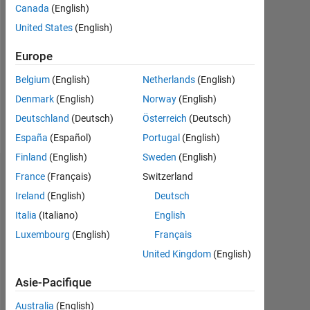
Canada
(English)
Followers:
United States
(English)
0
Europe
Following:
0
Belgium
(English)
Netherlands
(English)
Denmark
(English)
Norway
(English)
Follow
Deutschland
(Deutsch)
Österreich
(Deutsch)
España
(Español)
Portugal
(English)
Finland
(English)
Sweden
(English)
Tableau de bord
France
(Français)
Switzerland
Ireland
(English)
Deutsch
Statistiques
Italia
(Italiano)
English
Luxembourg
(English)
Français
MATLAB Answers
United Kingdom
(English)
12
-2
-1
-4
1
3
5
7
10
Asie-Pacifique
8
Australia
(English)