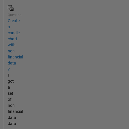
Question
Create
a
candle
chart
with
non
financial
data
?
I
got
a
set
of
non
financial
data
data