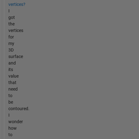
vertices?
I
got
the
vertices
for
my
3D
surface
and
its
value
that
need
to
be
contoured.
I
wonder
how
to