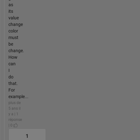
as
its
value
change
color
must
be
change.
How
can
I
do
that.
For
example...
plus de
5 ans il
y a | 1
réponse
| 0
1