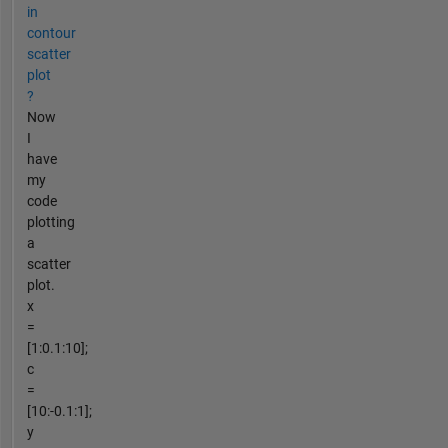
in
contour
scatter
plot
?
Now
I
have
my
code
plotting
a
scatter
plot.
x
=
[1:0.1:10];
c
=
[10:-0.1:1];
y