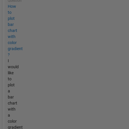
Question
How
to
plot
bar
chart
with
color
gradient
?
I
would
like
to
plot
a
bar
chart
with
a
color
gradient