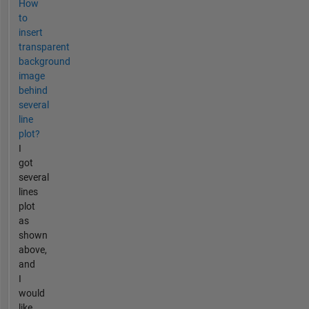
How
to
insert
transparent
background
image
behind
several
line
plot?
I
got
several
lines
plot
as
shown
above,
and
I
would
like