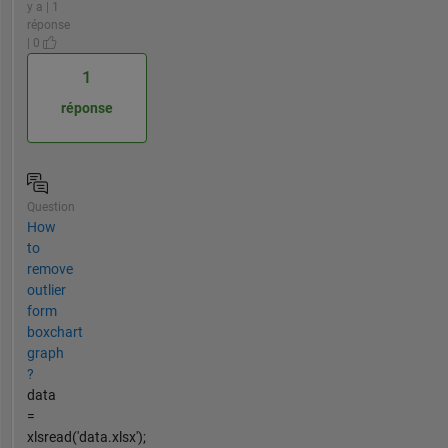
y a | 1
réponse
| 0
1
réponse
Question
How
to
remove
outlier
form
boxchart
graph
?
data
=
xlsread('data.xlsx');