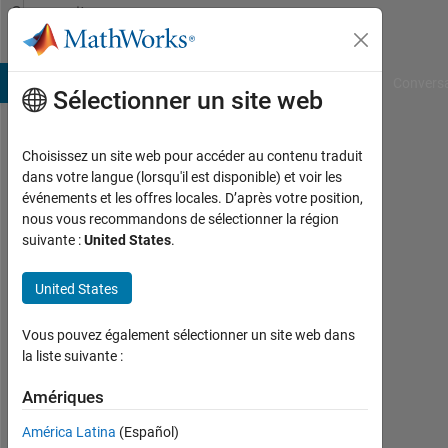
Passer au contenu
Community
Profile
B Answers
File Exchange
Cody
AI Chat Playground
Convers
Sélectionner un site web
Choisissez un site web pour accéder au contenu traduit
Washida
dans votre langue (lorsqu'il est disponible) et voir les
événements et les offres locales. D’après votre position,
Kami
nous vous recommandons de sélectionner la région
suivante :
United States
.
Actif
depuis
2020
United States
Followers:
Vous pouvez également sélectionner un site web dans
0
la liste suivante :
Following:
Amériques
0
América Latina
(Español)