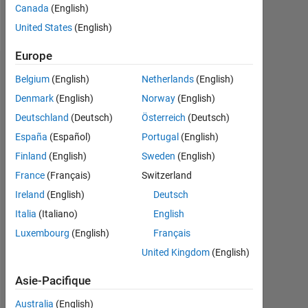
Canada
(English)
Follow
United States
(English)
Europe
Recommandations
Belgium
(English)
Netherlands
(English)
Denmark
(English)
Norway
(English)
Please
Deutschland
(Deutsch)
Österreich
(Deutsch)
login
to
España
(Español)
Portugal
(English)
endorse
Finland
(English)
Sweden
(English)
this
France
(Français)
Switzerland
person
in
Ireland
(English)
Deutsch
a
Italia
(Italiano)
English
skill
Luxembourg
(English)
Français
United Kingdom
(English)
Asie-Pacifique
Australia
(English)