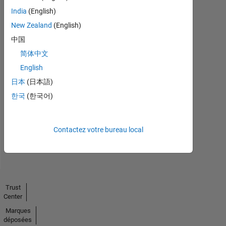
India
(English)
New Zealand
(English)
中国
简体中文
English
No
日本
(日本語)
Endorsements
한국
(한국어)
received
Contactez votre bureau local
Trust
Center
Marques
déposées