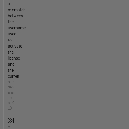
a
mismatch
between
the
username
used
to
activate
the
license
and
the
curren...
plus
de 3
ans
il y
a | 0
A