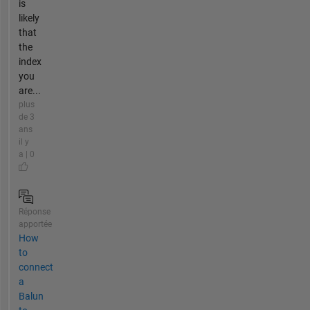
is
likely
that
the
index
you
are...
plus
de 3
ans
il y
a | 0
Réponse
apportée
How
to
connect
a
Balun