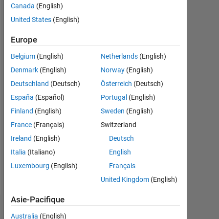
depuis
Canada
(English)
2018
United States
(English)
Followers:
Europe
0
Belgium
(English)
Netherlands
(English)
Following:
Denmark
(English)
Norway
(English)
0
Deutschland
(Deutsch)
Österreich
(Deutsch)
España
(Español)
Portugal
(English)
Follow
Finland
(English)
Sweden
(English)
Message
France
(Français)
Switzerland
Computer
Ireland
(English)
Deutsch
Vision,
Image
Italia
(Italiano)
English
&
Luxembourg
(English)
Français
Video
Afficher
United Kingdom
(English)
Processing
plus
Asie-Pacifique
Tableau de bord
Australia
(English)