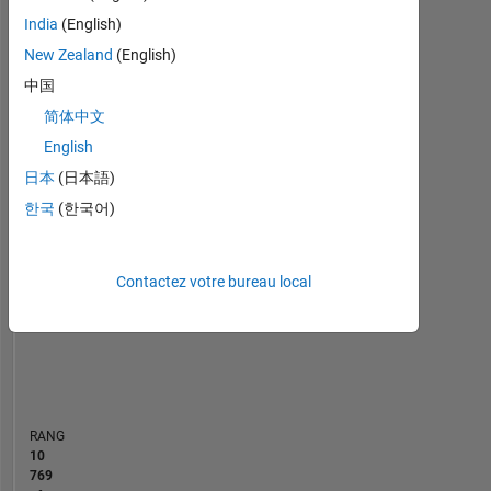
India
(English)
Statistiques
New Zealand
(English)
Cody
MATLAB Answers
All
中国
简体中文
-10
-20
60
50
-5
40
English
35
30
日本
(日本語)
CONTRIBUTIONS
25
한국
(한국어)
10
20
15
10
Contactez votre bureau local
5
0
02/19
01/20
12/20
11/21
10/22
09/23
08/24
07/25
06/26
03/19
03/20
03/21
03/22
03/23
03/24
03/26
03/18
05/19
07/20
09/21
L
11/22
01/24
03/25
05/26
CHRONOLOGIE
RANG
10
769