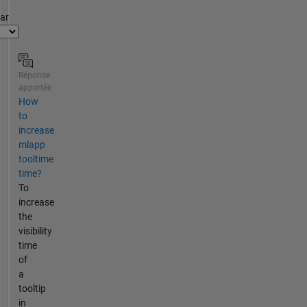
par
Réponse
apportée
How
to
increase
mlapp
tooltime
time?
To
increase
the
visibility
time
of
a
tooltip
in