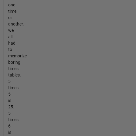
one
time
or
another,
we
all
had
to
memorize
boring
times
tables.
5
times
5
is
25.
5
times
6
is