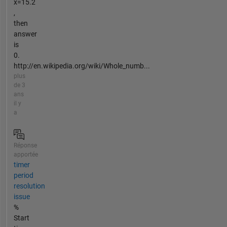
x=15.2
,
then
answer
is
0.
http://en.wikipedia.org/wiki/Whole_numb...
plus
de 3
ans
il y
a
Réponse
apportée
timer
period
resolution
issue
%
Start