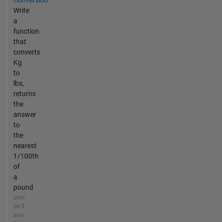
Write
a
function
that
converts
Kg
to
lbs,
returns
the
answer
to
the
nearest
1/100th
of
a
pound
plus
de 3
ans