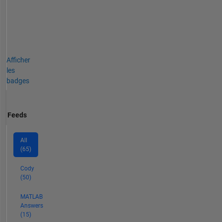
Afficher
les
badges
Feeds
All
(65)
Cody
(50)
MATLAB
Answers
(15)