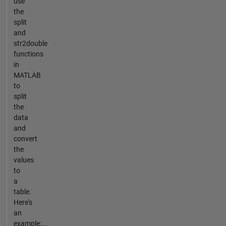
use
the
split
and
str2double
functions
in
MATLAB
to
split
the
data
and
convert
the
values
to
a
table.
Here's
an
example:...