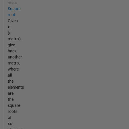
résolu
Square
root
Given
x
(a
matrix),
give
back
another
matrix,
where
all
the
elements
are
the
square
roots
of
x's