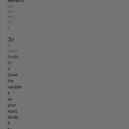
elements.
plus
de 3
ans
il y
a
A
résolu
Divide
by
4
Given
the
variable
x
as
your
input,
divide
it