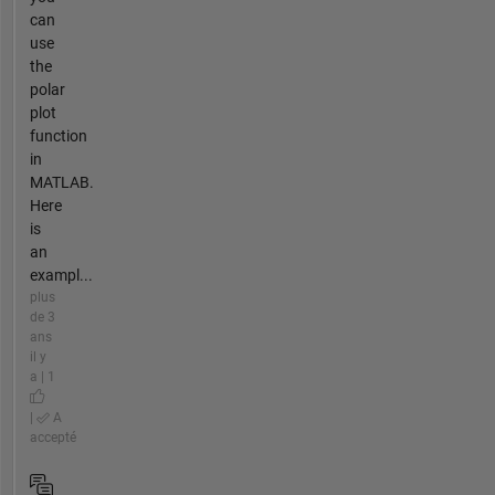
can
use
the
polar
plot
function
in
MATLAB.
Here
is
an
exampl...
plus
de 3
ans
il y
a | 1
|
A
accepté