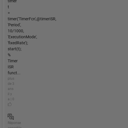
timer
t
=
timer('TimerFcn',@timerISR,
'Period',
10/1000,
'ExecutionMode',
'fixedRate');
start(t);
%
Timer
ISR
funct...
plus
de 3
ans
il y
a | 0
Réponse
apportée