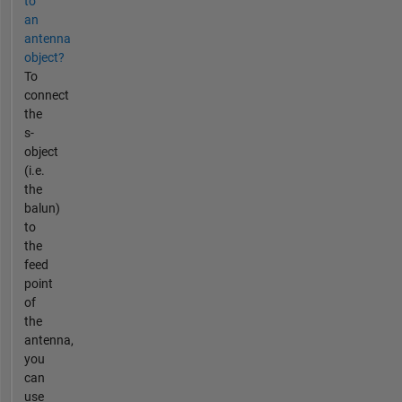
to
an
antenna
object?
To
connect
the
s-
object
(i.e.
the
balun)
to
the
feed
point
of
the
antenna,
you
can
use