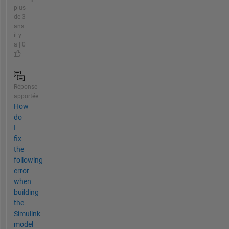
plus
de 3
ans
il y
a | 0
Réponse
apportée
How
do
I
fix
the
following
error
when
building
the
Simulink
model