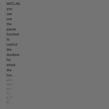
MATLAB,
you
can
use
the
pause
function
to
control
the
duration
for
which
the
too...
plus
de 3
ans
il y
a | 0