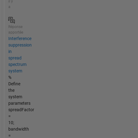
il y
a
Réponse
apportée
Interference
suppression
in
spread
spectrum
system
%
Define
the
system
parameters
spreadFactor
=
10;
bandwidth
=