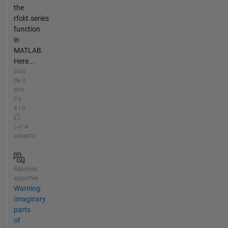
the
rfckt.series
function
in
MATLAB.
Here...
plus
de 3
ans
il y
a | 0
|
A
accepté
Réponse
apportée
Warning:
Imaginary
parts
of