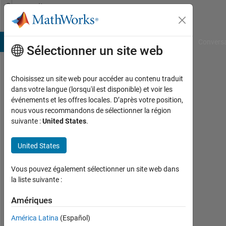
Passer au contenu
Community
Profile
B Answers
File Exchange
Cody
AI Chat Playground
Convers
Sélectionner un site web
Choisissez un site web pour accéder au contenu traduit
Dr.
dans votre langue (lorsqu'il est disponible) et voir les
événements et les offres locales. D’après votre position,
JANAK
nous vous recommandons de sélectionner la région
suivante :
United States
.
TRIVEDI
Last
United States
seen:
plus
Vous pouvez également sélectionner un site web dans
de 3
la liste suivante :
ans il
y a
Amériques
|
Actif
América Latina
(Español)