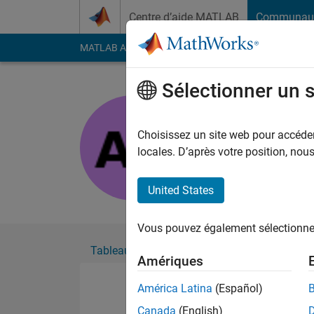
Passer au contenu
Centre d’aide MATLAB
Communau
MATLAB Answers
File Exchange
Cody
AI Cha
Sélectionner un 
Abhishek 
Actif depuis 2020
Choisissez un site web pour accéder 
Followers:
0
Followi
locales. D’après votre position, no
Follow
United States
Vous pouvez également sélectionner 
Tableau de bord
Badges
Recommanda
Amériques
América Latina
(Español)
Canada
(English)