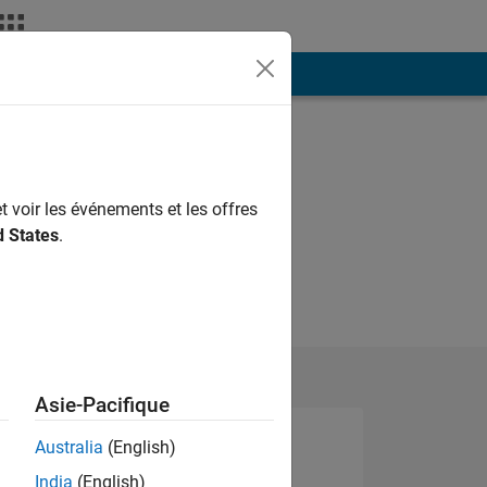
ión
Más
t voir les événements et les offres
d States
.
Asie-Pacifique
Australia
(English)
India
(English)