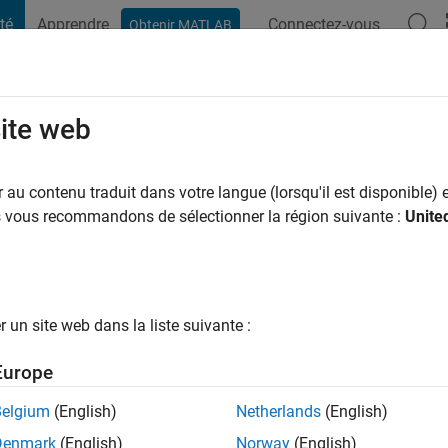
té
Apprendre
Connectez-vous
Obtenir MATLAB
t Playground
Conversaciones
Competiciones
Blogs
Publicac
site web
Chakraborty
au contenu traduit dans votre langue (lorsqu'il est disponible) e
ng:
0
us vous recommandons de sélectionner la région suivante :
Unite
un site web dans la liste suivante :
tions
Europe
Please
login
to endorse this person in a skill
Belgium
(English)
Netherlands
(English)
Denmark
(English)
Norway
(English)