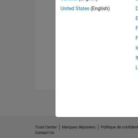
United States
(English)
F
F
I
I
Trust Center
Marques déposées
Politique de confident
Contact Us