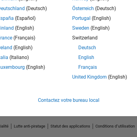
Deutschland
(Deutsch)
Österreich
(Deutsch)
España
(Español)
Portugal
(English)
inland
(English)
Sweden
(English)
rance
(Français)
Switzerland
reland
(English)
Deutsch
talia
(Italiano)
English
Luxembourg
(English)
Français
No Endorsements received
United Kingdom
(English)
Contactez votre bureau local
ialité
Lutte anti-piratage
Statut des applications
Conditions d՚utilisation