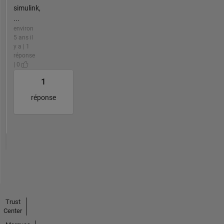
simulink,
...
environ
5 ans il
y a | 1
réponse
| 0
1
réponse
Trust
Center