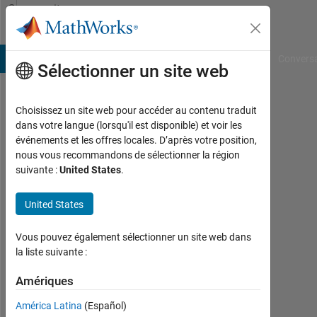
Passer au contenu
Community
Profile
B Answers
File Exchange
Cody
AI Chat Playground
Convers
Sélectionner un site web
Choisissez un site web pour accéder au contenu traduit
Marcela
dans votre langue (lorsqu'il est disponible) et voir les
événements et les offres locales. D’après votre position,
Matos
nous vous recommandons de sélectionner la région
suivante :
United States
.
Last
seen:
plus
United States
de 4
ans il
Vous pouvez également sélectionner un site web dans
y a
la liste suivante :
|
Actif
Amériques
depuis
América Latina
(Español)
2020