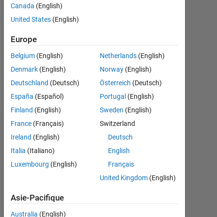
Canada
(English)
Followers:
United States
(English)
0
Europe
Following:
0
Belgium
(English)
Netherlands
(English)
Denmark
(English)
Norway
(English)
Follow
Deutschland
(Deutsch)
Österreich
(Deutsch)
España
(Español)
Portugal
(English)
Finland
(English)
Sweden
(English)
Badges
France
(Français)
Switzerland
Ireland
(English)
Deutsch
Italia
(Italiano)
English
Luxembourg
(English)
Français
United Kingdom
(English)
Asie-Pacifique
Australia
(English)