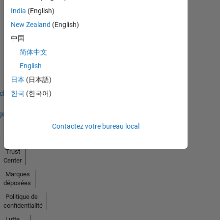
India
(English)
New Zealand
(English)
中国
No
简体中文
English
Badges
日本
(日本語)
Earned
icher
한국
(한국어)
ges
Contactez votre bureau local
Trust
Center
Marques
déposées
Politique de
confidentialité
Lutte