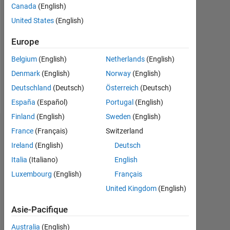
Canada
(English)
Followers:
United States
(English)
0
Europe
Following:
0
Belgium
(English)
Netherlands
(English)
Denmark
(English)
Norway
(English)
Follow
Deutschland
(Deutsch)
Österreich
(Deutsch)
España
(Español)
Portugal
(English)
Finland
(English)
Sweden
(English)
Tableau de bord
France
(Français)
Switzerland
Ireland
(English)
Deutsch
Statistiques
Italia
(Italiano)
English
Luxembourg
(English)
Français
MATLAB Answers
United Kingdom
(English)
-2
-1
3
2
Asie-Pacifique
Australia
(English)