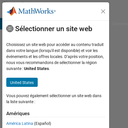
Passer au contenu
Community
Profile
B Answers
File Exchange
Cody
AI Chat Playground
Convers
Sélectionner un site web
Choisissez un site web pour accéder au contenu traduit
Andrew
dans votre langue (lorsqu'il est disponible) et voir les
événements et les offres locales. D’après votre position,
Wong
nous vous recommandons de sélectionner la région
suivante :
United States
.
Last
seen:
plus
United States
de 3
ans il
Vous pouvez également sélectionner un site web dans
y a
la liste suivante :
|
Actif
Amériques
depuis
América Latina
(Español)
2022