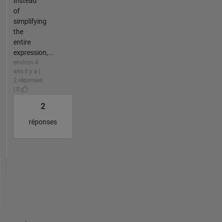
Instead
of
simplifying
the
entire
expression,...
environ 4
ans il y a |
2 réponses
| 0
2
réponses