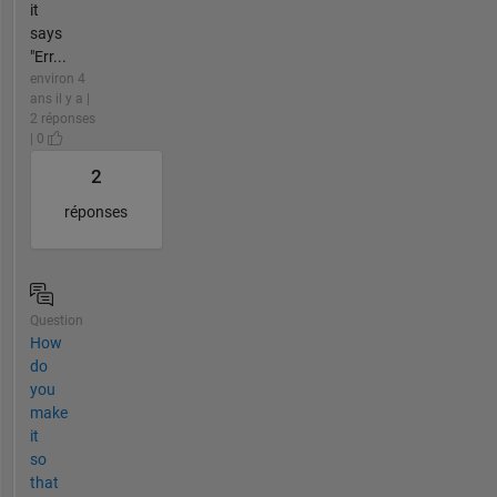
it
says
"Err...
environ 4
ans il y a |
2 réponses
| 0
2
réponses
Question
How
do
you
make
it
so
that