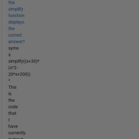
the
simplify
function
displays
the
correct
answer?
syms
s
simplify((s+30)*
(s^2-
20*s+200))
^
This
is
the
code
that
I
have
currently.