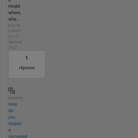
model
where,
whe...
plus de
3 ans il
y a | 1
réponse
| 0
1
réponse
Question
How
do
you
reopen
a
corrupted