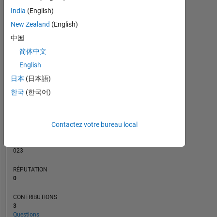
CONTRIBUTIONS
India
(English)
L
1
New Zealand
(English)
中国
简体中文
0
11/22
05/23
11/23
05/24
11/24
05/25
05/26
05/22
12/22
07/23
02/24
L
09/24
04/25
11/25
06/26
English
CHRONOLOGIE
日本
(日本語)
한국
(한국어)
RANG
83
Contactez votre bureau local
226
of
302
023
RÉPUTATION
0
CONTRIBUTIONS
3
Questions