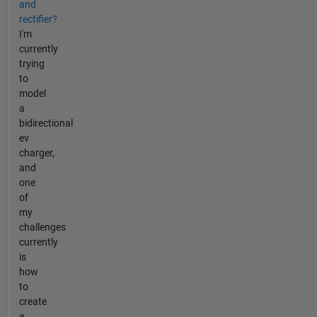
and
rectifier?
I'm
currently
trying
to
model
a
bidirectional
ev
charger,
and
one
of
my
challenges
currently
is
how
to
create
a