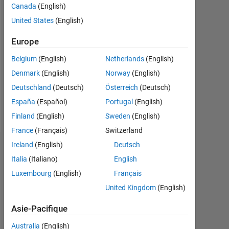
depuis
Canada
(English)
2020
United States
(English)
Followers:
Europe
0
Belgium
(English)
Netherlands
(English)
Following:
Denmark
(English)
Norway
(English)
0
Deutschland
(Deutsch)
Österreich
(Deutsch)
España
(Español)
Portugal
(English)
Follow
Finland
(English)
Sweden
(English)
France
(Français)
Switzerland
Ireland
(English)
Deutsch
Tableau de bord
Italia
(Italiano)
English
Luxembourg
(English)
Français
Statistiques
United Kingdom
(English)
MATLAB Answers
Asie-Pacifique
-2
-1
3
2
Australia
(English)