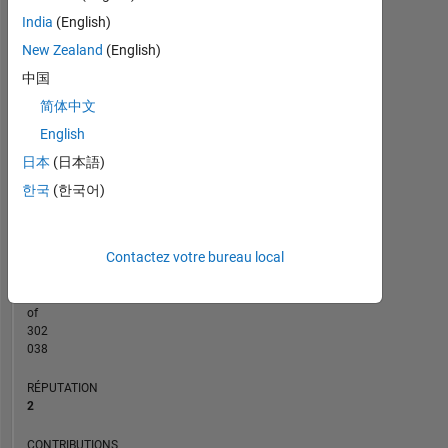
India
(English)
CONTRIBUTIONS
New Zealand
(English)
L
1
中国
简体中文
English
0
日本
(日本語)
04/21
12/21
08/22
04/23
08/24
04/25
12/25
08/26
05/21
02/22
11/22
08/23
05/24
02/25
11/25
08/20
06/21
04/22
02/23
L
12/23
10/24
08/25
06/26
한국
(한국어)
CHRONOLOGIE
Contactez votre bureau local
RANG
16
871
of
302
038
RÉPUTATION
2
CONTRIBUTIONS