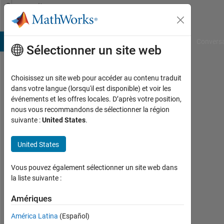
Passer au contenu
Community
Profile
B Answers
File Exchange
Cody
AI Chat Playground
Convers
Sélectionner un site web
Choisissez un site web pour accéder au contenu traduit
Ankit
dans votre langue (lorsqu'il est disponible) et voir les
événements et les offres locales. D’après votre position,
singh
nous vous recommandons de sélectionner la région
suivante :
United States
.
chauhan
Last
United States
seen:
plus
Vous pouvez également sélectionner un site web dans
de 5
la liste suivante :
ans il
y a
Amériques
|
Actif
América Latina
(Español)