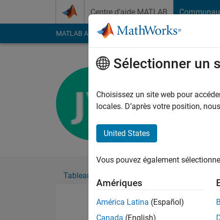
Passer au contenu
Centre d’aide MATLAB
Communau
MATLAB Answers
File Exchange
Cody
AI Cha
Sélectionner un 
Julian Ver
Actif depuis 2020
Choisissez un site web pour accéder 
Followers:
0
Followi
locales. D’après votre position, no
Follow
United States
Vous pouvez également sélectionner 
Tableau de bord
Badges
Recommanda
Amériques
América Latina
(Español)
Canada
(English)