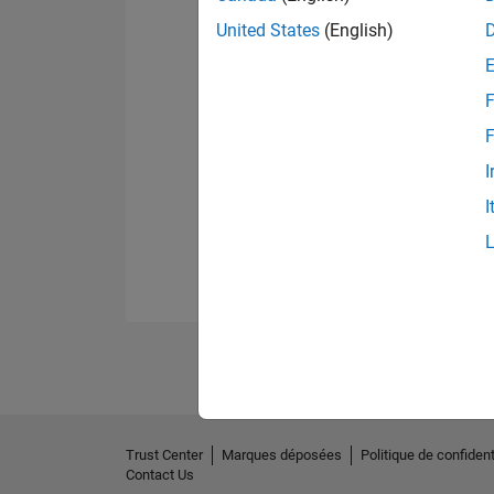
United States
(English)
F
F
I
I
Trust Center
Marques déposées
Politique de confident
Contact Us