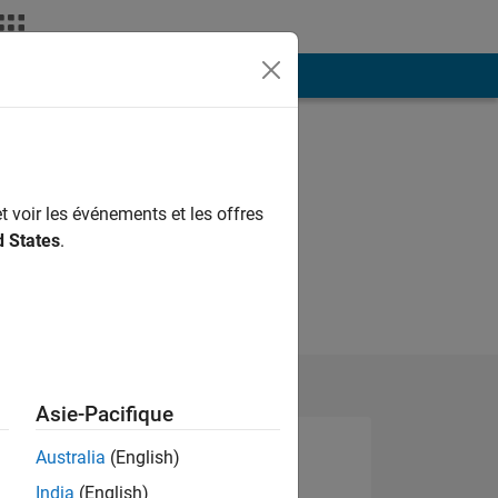
ión
Más
t voir les événements et les offres
d States
.
Asie-Pacifique
Australia
(English)
India
(English)