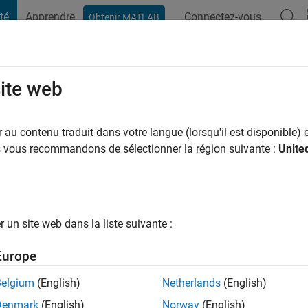
té
Apprendre
Connectez-vous
Obtenir MATLAB
t Playground
Conversaciones
Competiciones
Blogs
Publicac
site web
an
au contenu traduit dans votre langue (lorsqu'il est disponible) e
ng:
0
us vous recommandons de sélectionner la région suivante :
Unite
un site web dans la liste suivante :
tions
Europe
Please
login
to endorse this person in a skill
Belgium
(English)
Netherlands
(English)
Denmark
(English)
Norway
(English)