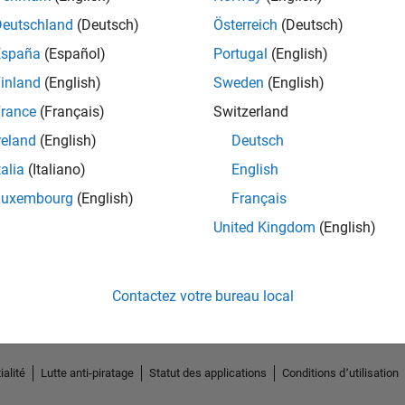
Deutschland
(Deutsch)
Österreich
(Deutsch)
España
(Español)
Portugal
(English)
inland
(English)
Sweden
(English)
rance
(Français)
Switzerland
reland
(English)
Deutsch
talia
(Italiano)
English
Luxembourg
(English)
Français
No Endorsements received
United Kingdom
(English)
Contactez votre bureau local
ialité
Lutte anti-piratage
Statut des applications
Conditions d՚utilisation