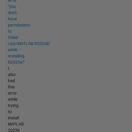
error
"you
don't
have
permissions
to
folder
/usr/MATLAB/R2024b"
while
installing
R2025a?
I
also
had
this
error
while
trying
to
install
MATLAB
2025b