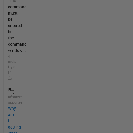
This
command
must
be
entered
in
the
command
window...
4
mois
il y a
| 1
Réponse
apportée
Why
am
i
getting