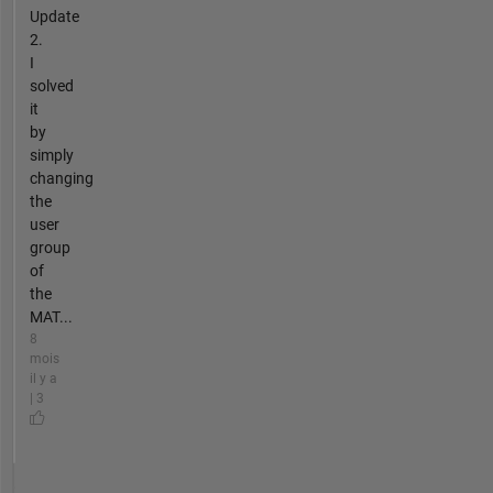
Update
2.
I
solved
it
by
simply
changing
the
user
group
of
the
MAT...
8
mois
il y a
| 3