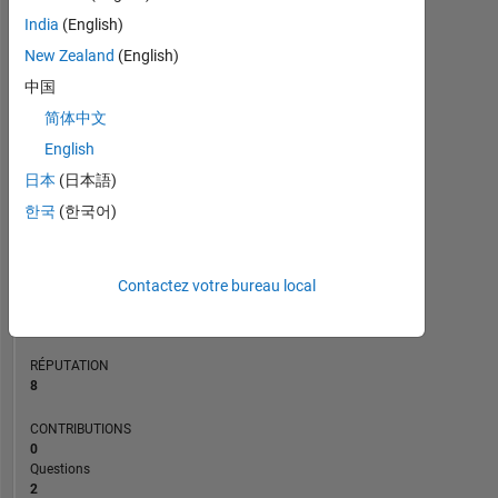
CONTRIBUTIONS
L
1
India
(English)
New Zealand
(English)
中国
0
简体中文
01/26
03/26
05/26
07/26
12/25
02/26
04/26
L
06/26
08/26
CHRONOLOGIE
English
日本
(日本語)
한국
(한국어)
RANG
5
479
of
Contactez votre bureau local
302
025
RÉPUTATION
8
CONTRIBUTIONS
0
Questions
2