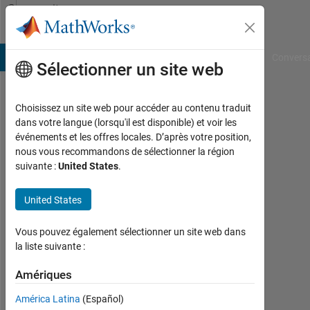
Passer au contenu
Community
Profile
B Answers
File Exchange
Cody
AI Chat Playground
Convers
Sélectionner un site web
Choisissez un site web pour accéder au contenu traduit
Riccardo
dans votre langue (lorsqu'il est disponible) et voir les
événements et les offres locales. D’après votre position,
Beniamino
nous vous recommandons de sélectionner la région
suivante :
United States
.
Last
seen:
4
United States
mois
il y a
Vous pouvez également sélectionner un site web dans
|
la liste suivante :
Actif
depuis
Amériques
2025
América Latina
(Español)