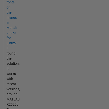
fonts
of
the
menus
in
Matlab
2025a
for
Linux?
I
found
the
solution.
It
works
with
recent
versions,
around
MATLAB
R2025b.