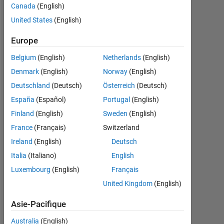
Followers:
Canada
(English)
0
United States
(English)
Following:
Europe
0
Belgium
(English)
Netherlands
(English)
Denmark
(English)
Norway
(English)
Follow
Deutschland
(Deutsch)
Österreich
(Deutsch)
España
(Español)
Portugal
(English)
Finland
(English)
Sweden
(English)
Tableau de bord
France
(Français)
Switzerland
Statistiques
Ireland
(English)
Deutsch
Italia
(Italiano)
English
MATLAB Answers
Luxembourg
(English)
Français
-2
-1
3
2
United Kingdom
(English)
Asie-Pacifique
Australia
(English)