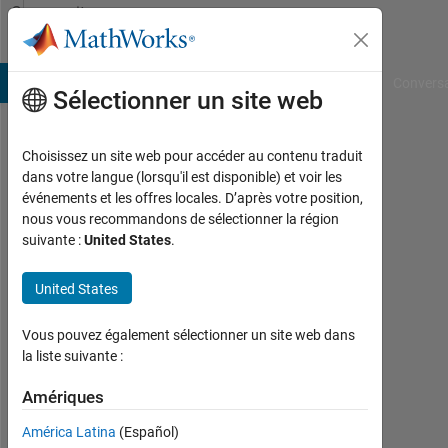
Passer au contenu
Community
Profile
B Answers
File Exchange
Cody
AI Chat Playground
Convers
Sélectionner un site web
Choisissez un site web pour accéder au contenu traduit
Scott
dans votre langue (lorsqu'il est disponible) et voir les
événements et les offres locales. D’après votre position,
Milster
nous vous recommandons de sélectionner la région
suivante :
United States
.
Last
seen:
environ
United States
2 mois
il y a
Vous pouvez également sélectionner un site web dans
|
la liste suivante :
Actif
depuis
Amériques
2024
América Latina
(Español)