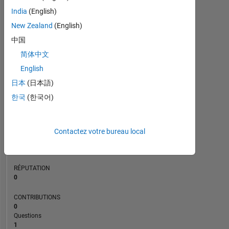
CONTRIBUTIONS
L
1
India
(English)
New Zealand
(English)
中国
0
简体中文
06/24
10/24
02/25
06/25
02/26
06/26
02/24
07/24
12/24
05/25
L
10/25
03/26
08/26
CHRONOLOGIE
English
日本
(日本語)
한국
(한국어)
RANG
269
533
of
Contactez votre bureau local
302
023
RÉPUTATION
0
CONTRIBUTIONS
0
Questions
1