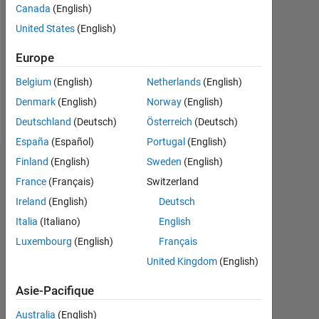
Followers:
Canada
(English)
0
United States
(English)
Following:
Europe
0
Belgium
(English)
Netherlands
(English)
Denmark
(English)
Norway
(English)
Follow
Deutschland
(Deutsch)
Österreich
(Deutsch)
España
(Español)
Portugal
(English)
Finland
(English)
Sweden
(English)
Tableau de bord
France
(Français)
Switzerland
Statistiques
Ireland
(English)
Deutsch
Italia
(Italiano)
English
MATLAB Answers
Luxembourg
(English)
Français
-2
-1
3
2
United Kingdom
(English)
Asie-Pacifique
Australia
(English)