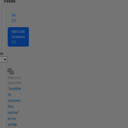
Feeds
All
(1)
MATLAB
Answers
(1)
par
Réponse
apportée
"unable
to
resolve
the
name"
error
while