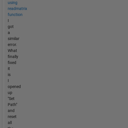
using
readmatrix
function
I
got
a
similar
error.
What
finally
fixed
it
is
I
opened
up
"Set
Path"
and
reset
all