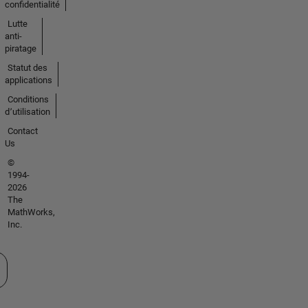
confidentialité
Lutte
anti-
piratage
Statut des
applications
Conditions
d՚utilisation
Contact
Us
©
1994-
2026
The
MathWorks,
Inc.
tionner un site web