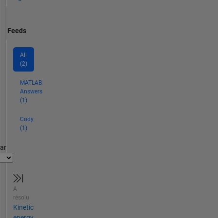
Feeds
All
(2)
MATLAB
Answers
(1)
Cody
(1)
par
A
résolu
Kinetic
energy