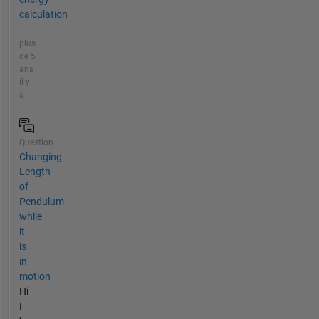
calculation
plus
de 5
ans
il y
a
Question
Changing
Length
of
Pendulum
while
it
is
in
motion
Hi
I