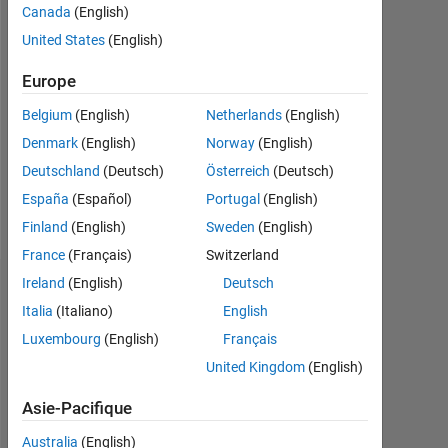
depuis
Canada
(English)
2021
United States
(English)
Followers:
Europe
0
Belgium
(English)
Netherlands
(English)
Following:
Denmark
(English)
Norway
(English)
0
Deutschland
(Deutsch)
Österreich
(Deutsch)
España
(Español)
Portugal
(English)
Follow
Finland
(English)
Sweden
(English)
France
(Français)
Switzerland
Ireland
(English)
Deutsch
Tableau de bord
Italia
(Italiano)
English
Luxembourg
(English)
Français
Statistiques
United Kingdom
(English)
MATLAB Answers
Cody
All
Asie-Pacifique
-2
-1
3
4
2
Australia
(English)