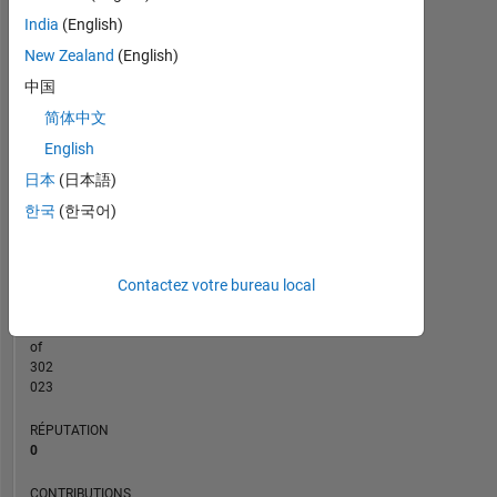
India
(English)
CONTRIBUTIONS
New Zealand
(English)
L
1
中国
简体中文
English
0
日本
(日本語)
08/21
03/22
10/22
05/23
12/23
07/24
02/25
09/25
04/26
09/21
05/22
01/23
09/23
01/25
05/26
01/21
11/21
09/22
07/23
L
05/24
03/25
01/26
한국
(한국어)
CHRONOLOGIE
Contactez votre bureau local
RANG
292
906
of
302
023
RÉPUTATION
0
CONTRIBUTIONS