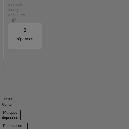
plus de 5
ans il y a |
2 réponses
| 0
2
réponses
Trust
Center
Marques
déposées
Politique de