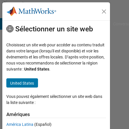
Passer au contenu
Community
Profile
B Answers
File Exchange
Cody
AI Chat Playground
Convers
Sélectionner un site web
Choisissez un site web pour accéder au contenu traduit
Yan
dans votre langue (lorsqu'il est disponible) et voir les
événements et les offres locales. D’après votre position,
Koon
nous vous recommandons de sélectionner la région
suivante :
United States
.
Ang
Last
United States
seen:
plus
Vous pouvez également sélectionner un site web dans
de 5
la liste suivante :
ans il
y a
Amériques
|
Actif
América Latina
(Español)