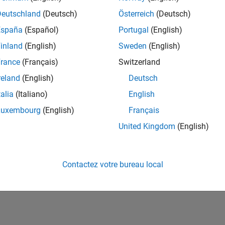
Please
login
to endorse this person in a skill
Deutschland
(Deutsch)
Österreich
(Deutsch)
España
(Español)
Portugal
(English)
inland
(English)
Sweden
(English)
rance
(Français)
Switzerland
reland
(English)
Deutsch
talia
(Italiano)
English
Luxembourg
(English)
Français
United Kingdom
(English)
No Endorsements received
Contactez votre bureau local