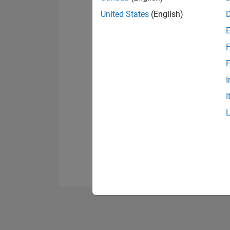
United States
(English)
F
F
I
I