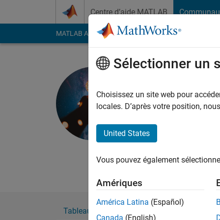
Passer au contenu
Centre d’aide MATLAB
Communau
MATLAB Answers
File Exchange
Cody
AI Cha
Sélectionner un 
JPS
Actif depuis 2020
Choisissez un site web pour accéder 
Followers:
0
Followi
locales. D’après votre position, no
Follow
United States
Masters Student
Dept of Aerospace E
Vous pouvez également sélectionner 
IIT Kanpur
Amériques
América Latina
(Español)
Tableau de bord
Badges
Recommanda
Canada
(English)