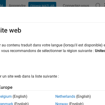
té
Apprendre
Connectez-vous
Obtenir MATLAB
t Playground
Conversaciones
Competiciones
Blogs
Publicac
site web
au contenu traduit dans votre langue (lorsqu'il est disponible) e
ng:
0
us vous recommandons de sélectionner la région suivante :
Unite
ngineering
un site web dans la liste suivante :
Europe
Belgium
(English)
Netherlands
(English)
tions
Denmark
(English)
Norway
(English)