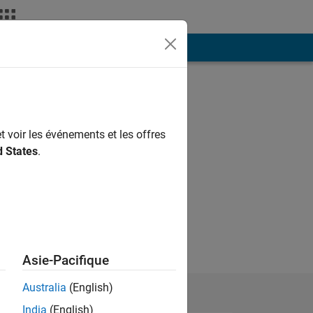
ión
Más
t voir les événements et les offres
d States
.
Asie-Pacifique
Australia
(English)
India
(English)