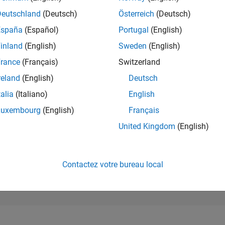
10 390
of 302 028
Deutschland
(Deutsch)
Österreich
(Deutsch)
España
(Español)
Portugal
(English)
RÉPUTATION
4
inland
(English)
Sweden
(English)
rance
(Français)
Switzerland
CONTRIBUTIO
0
Questions
reland
(English)
Deutsch
1
Réponse
talia
(Italiano)
English
ACCEPTATION
Luxembourg
(English)
Français
VOS RÉPONS
0.00%
23
12/23
L
05/24
10/24
03/25
08/25
01/26
06/26
United Kingdom
(English)
CHRONOLOGIE
VOTES REÇUS
0
Contactez votre bureau local