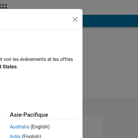
ión
Más
t voir les événements et les offres
d States
.
Asie-Pacifique
Australia
(English)
India
(English)