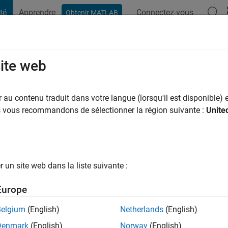
té
Apprendre
Connectez-vous
Obtenir MATLAB
t Playground
Conversaciones
Competiciones
Blogs
Publicac
site web
i Hara Sai Rama krishna
ns il y a
|
Actif depuis 2021
au contenu traduit dans votre langue (lorsqu'il est disponible) e
ng:
0
us vous recommandons de sélectionner la région suivante :
Unite
un site web dans la liste suivante :
tions
Europe
Belgium
(English)
Netherlands
(English)
RANG
Denmark
(English)
Norway
(English)