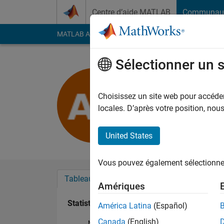
Passer au contenu
Centre d’aide MATLAB
Communau
MATLAB Answers
File Exchange
Cody
AI Cha
Sélectionner un 
Alluru Har
Last seen: environ 5 a
Choisissez un site web pour accéder 
Followers:
0
Followi
locales. D’après votre position, no
Follow
United States
Vous pouvez également sélectionner 
Tableau de bord
Badges
Recommanda
Amériques
Statistiques
América Latina
(Español)
Canada
(English)
MATLAB Answers