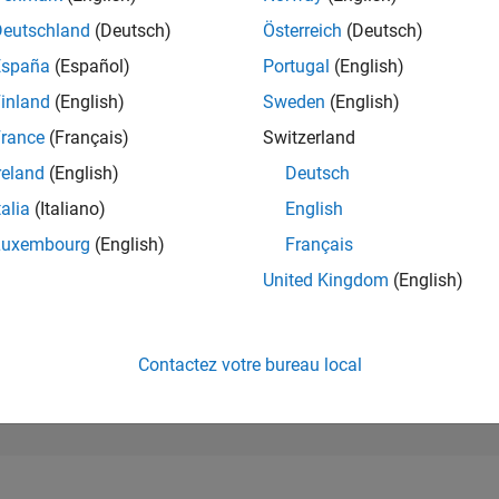
297 352
of 302 025
Deutschland
(Deutsch)
Österreich
(Deutsch)
España
(Español)
Portugal
(English)
RÉPUTATION
0
inland
(English)
Sweden
(English)
rance
(Français)
Switzerland
CONTRIBUTIO
3
Questions
reland
(English)
Deutsch
0
Réponses
talia
(Italiano)
English
ACCEPTATION
Luxembourg
(English)
Français
VOS RÉPONS
66.67%
09/23
L
02/24
07/24
12/24
05/25
10/25
03/26
08/26
United Kingdom
(English)
CHRONOLOGIE
VOTES REÇUS
0
Contactez votre bureau local