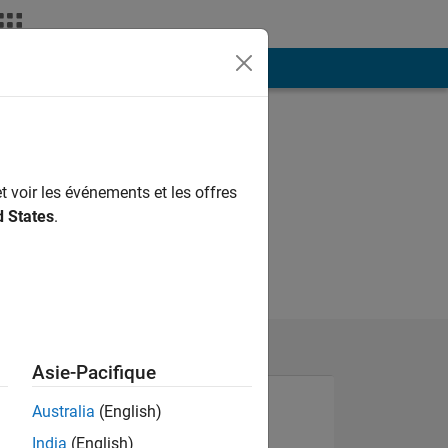
ión
Más
t voir les événements et les offres
d States
.
Asie-Pacifique
Australia
(English)
India
(English)