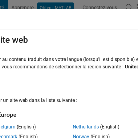
té
Apprendre
Connectez-vous
Obtenir MATLAB
t Playground
Conversaciones
Competiciones
Blogs
Publicac
site web
us
ns il y a
|
Actif depuis 2021
au contenu traduit dans votre langue (lorsqu'il est disponible) e
ng:
0
us vous recommandons de sélectionner la région suivante :
Unite
un site web dans la liste suivante :
tions
Europe
Belgium
(English)
Netherlands
(English)
RANG
Denmark
(English)
Norway
(English)