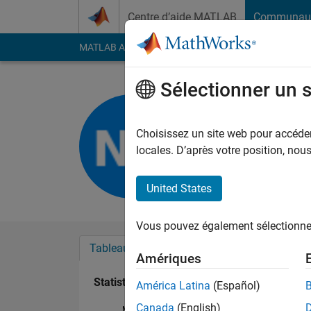
Passer au contenu
Centre d’aide MATLAB
Communau
MATLAB Answers
File Exchange
Cody
AI Cha
Sélectionner un 
Nour Butr
Last seen: plus de 4 a
Choisissez un site web pour accéder 
Followers:
0
Followi
locales. D’après votre position, no
Follow
United States
Vous pouvez également sélectionner 
Tableau de bord
Badges
Recommanda
Amériques
Statistiques
América Latina
(Español)
Canada
(English)
MATLAB Answers