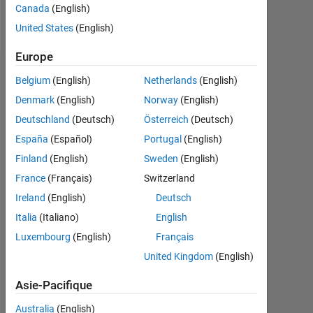
Canada
(English)
Follow
United States
(English)
Europe
Recommandations
Belgium
(English)
Netherlands
(English)
Denmark
(English)
Norway
(English)
Please
Deutschland
(Deutsch)
Österreich
(Deutsch)
login
to
España
(Español)
Portugal
(English)
endorse
Finland
(English)
Sweden
(English)
this
France
(Français)
Switzerland
person
in
Ireland
(English)
Deutsch
a
Italia
(Italiano)
English
skill
Luxembourg
(English)
Français
United Kingdom
(English)
Asie-Pacifique
Australia
(English)