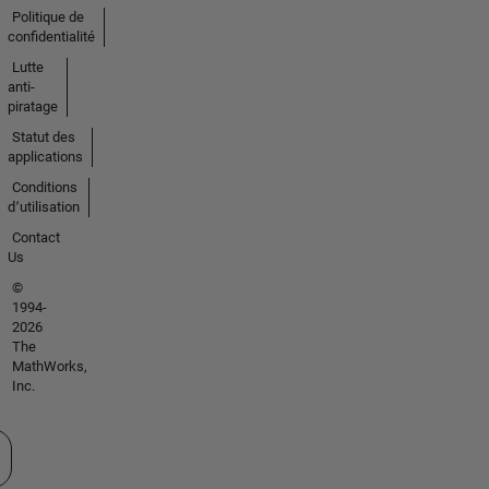
Politique de
confidentialité
Lutte
anti-
piratage
Statut des
applications
Conditions
d՚utilisation
Contact
Us
©
1994-
2026
The
MathWorks,
Inc.
tionner un site web