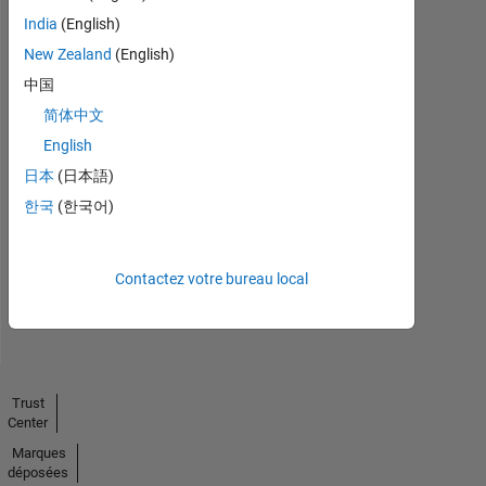
India
(English)
New Zealand
(English)
中国
简体中文
English
No
日本
(日本語)
Endorsements
한국
(한국어)
received
Contactez votre bureau local
Trust
Center
Marques
déposées