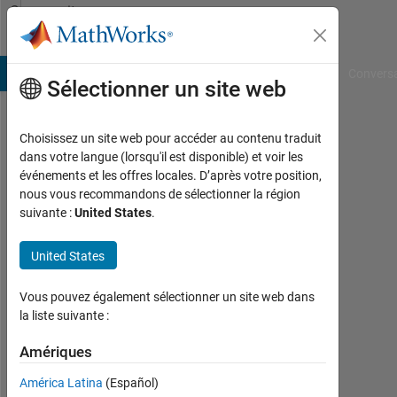
Passer au contenu
Community
Profile
B Answers
File Exchange
Cody
AI Chat Playground
Convers
Sélectionner un site web
Choisissez un site web pour accéder au contenu traduit
Dhinesh
dans votre langue (lorsqu'il est disponible) et voir les
événements et les offres locales. D’après votre position,
Kumar
nous vous recommandons de sélectionner la région
suivante :
United States
.
Actif
depuis
2020
United States
Followers:
Vous pouvez également sélectionner un site web dans
0
la liste suivante :
Following:
Amériques
0
América Latina
(Español)