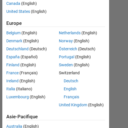
Canada
(English)
Follow
United States
(English)
Europe
Tableau de bord
Belgium
(English)
Netherlands
(English)
Denmark
(English)
Norway
(English)
Feeds
Deutschland
(Deutsch)
Österreich
(Deutsch)
España
(Español)
Portugal
(English)
Finland
(English)
Sweden
(English)
France
(Français)
Switzerland
Ireland
(English)
Deutsch
Italia
(Italiano)
English
Luxembourg
(English)
Français
United Kingdom
(English)
Asie-Pacifique
Australia
(English)