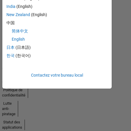
Pas
India
(English)
d'activité
New Zealand
(English)
中国
简体中文
English
日本
(日本語)
한국
(한국어)
Trust
Center
Contactez votre bureau local
Marques
déposées
Politique de
confidentialité
Lutte
anti-
piratage
Statut des
applications