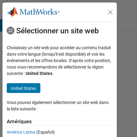
Passer au contenu
Community
Profile
B Answers
File Exchange
Cody
AI Chat Playground
Convers
Sélectionner un site web
Choisissez un site web pour accéder au contenu traduit
Gregory
dans votre langue (lorsqu'il est disponible) et voir les
événements et les offres locales. D’après votre position,
Last
nous vous recommandons de sélectionner la région
seen:
suivante :
United States
.
7
mois
United States
il y a
Followers:
Vous pouvez également sélectionner un site web dans
0
la liste suivante :
Following:
Amériques
0
América Latina
(Español)