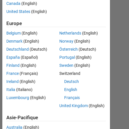
Canada
(English)
United States
(English)
Recommandations
Europe
Please
login
Belgium
(English)
Netherlands
(English)
to
Denmark
(English)
Norway
(English)
endorse
Deutschland
(Deutsch)
Österreich
(Deutsch)
this
person
España
(Español)
Portugal
(English)
in
Finland
(English)
Sweden
(English)
a
France
(Français)
Switzerland
skill
Ireland
(English)
Deutsch
Italia
(Italiano)
English
Luxembourg
(English)
Français
United Kingdom
(English)
Asie-Pacifique
Australia
(English)