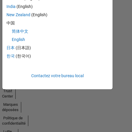
India
(English)
New Zealand
(English)
中国
No
简体中文
Endorsements
English
received
日本
(日本語)
한국
(한국어)
Contactez votre bureau local
Trust
Center
Marques
déposées
Politique de
confidentialité
Lutte