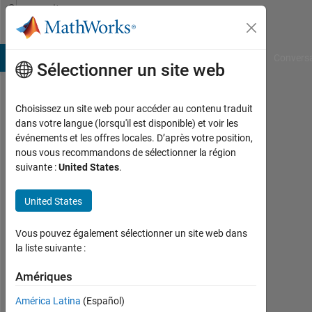
Passer au contenu
Community
Profile
B Answers
File Exchange
Cody
AI Chat Playground
Convers
Sélectionner un site web
Choisissez un site web pour accéder au contenu traduit
Ranjeet
dans votre langue (lorsqu'il est disponible) et voir les
événements et les offres locales. D’après votre position,
Singh
nous vous recommandons de sélectionner la région
suivante :
United States
.
Followers:
0
United States
Following:
Vous pouvez également sélectionner un site web dans
0
la liste suivante :
Amériques
Follow
América Latina
(Español)