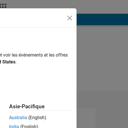
ión
Más
t voir les événements et les offres
d States
.
Asie-Pacifique
Australia
(English)
India
(English)