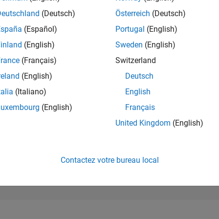
290 083
of 302 028
Deutschland
(Deutsch)
Österreich
(Deutsch)
España
(Español)
Portugal
(English)
RÉPUTATION
0
inland
(English)
Sweden
(English)
rance
(Français)
Switzerland
CONTRIBUTIO
1
Question
reland
(English)
Deutsch
0
Réponses
talia
(Italiano)
English
ACCEPTATION
Luxembourg
(English)
Français
VOS RÉPONS
0.0%
5/23
10/23
L
03/24
08/24
01/25
06/25
11/25
04/26
United Kingdom
(English)
CHRONOLOGIE
VOTES REÇUS
0
Contactez votre bureau local