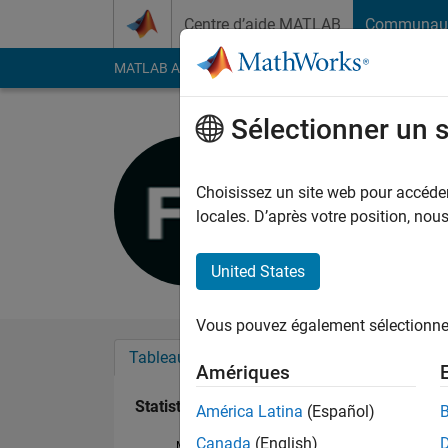
Passer au contenu
Centre d’aide MATLAB
Communau
MATLAB Answers
File Exchange
Cody
AI Cha
Sélectionner un 
Fabian Li
Last seen: environ 5 a
Choisissez un site web pour accéder 
Followers:
0
Followi
locales. D’après votre position, no
Follow
United States
Vous pouvez également sélectionner 
Tableau de bord
Badges
Recommanda
Amériques
Statistiques
América Latina
(Español)
Canada
(English)
MATLAB Answers