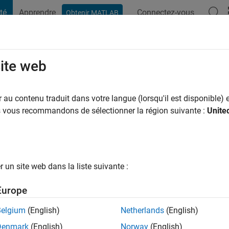
té
Apprendre
Connectez-vous
Obtenir MATLAB
t Playground
Conversaciones
Competiciones
Blogs
Publicac
site web
sowski
ns il y a
|
Actif depuis 2020
au contenu traduit dans votre langue (lorsqu'il est disponible) e
ng:
0
us vous recommandons de sélectionner la région suivante :
Unite
un site web dans la liste suivante :
tions
Europe
Belgium
(English)
Netherlands
(English)
RANG
Denmark
(English)
Norway
(English)