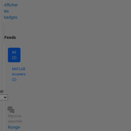
Afficher
les
badges
Feeds
All
(2)
MATLAB
Answers
(2)
par
Réponse
apportée
Runge-