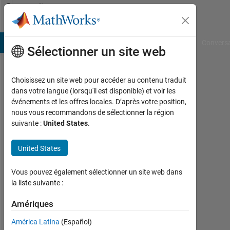
Passer au contenu
Community
Profile
B Answers
File Exchange
Cody
AI Chat Playground
Convers
Sélectionner un site web
Choisissez un site web pour accéder au contenu traduit
mahmoud
dans votre langue (lorsqu'il est disponible) et voir les
événements et les offres locales. D’après votre position,
mohamed
nous vous recommandons de sélectionner la région
suivante :
United States
.
abd
el
United States
kader
Vous pouvez également sélectionner un site web dans
la liste suivante :
Last
seen:
Amériques
plus
de 5
América Latina
(Español)
ans il