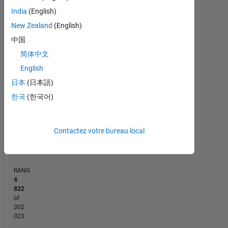
MATLAB Answers
India
(English)
New Zealand
(English)
-2
-1
4
3
中国
CONTRIBUTIONS
简体中文
2
English
L
日本
(日本語)
1
한국
(한국어)
0
06/21
02/22
10/22
06/23
10/24
06/25
02/26
07/21
04/22
01/23
10/23
07/24
04/25
01/26
10/20
08/21
06/22
04/23
L
02/24
12/24
10/25
08/26
Contactez votre bureau local
CHRONOLOGIE
RANG
4
822
of
302
023