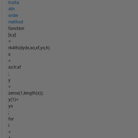
Kutta
4th
order
method
function
[x,y]
=
rk4th(dydx,xo,xf,yo,h)
x
=
xo:h:xf
;
y
=
zeros(1,length(x));
y(1)=
yo
;
for
i
=