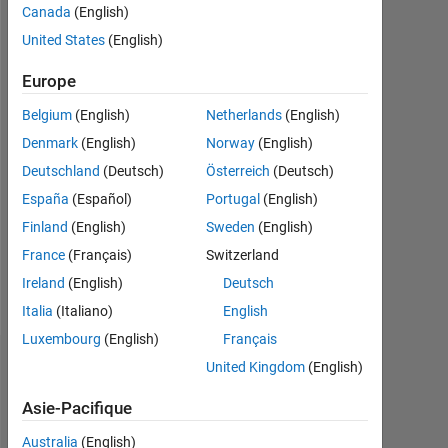
Canada
(English)
y a
|
United States
(English)
Actif
depuis
Europe
2020
Belgium
(English)
Netherlands
(English)
Followers:
Denmark
(English)
Norway
(English)
0
Deutschland
(Deutsch)
Österreich
(Deutsch)
España
(Español)
Portugal
(English)
Following:
0
Finland
(English)
Sweden
(English)
France
(Français)
Switzerland
Ireland
(English)
Deutsch
Follow
Italia
(Italiano)
English
Luxembourg
(English)
Français
United Kingdom
(English)
Tableau de bord
Asie-Pacifique
Statistiques
Australia
(English)