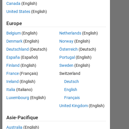
Canada
(English)
Followers:
United States
(English)
0
Europe
Following:
0
Belgium
(English)
Netherlands
(English)
Denmark
(English)
Norway
(English)
Follow
Deutschland
(Deutsch)
Österreich
(Deutsch)
España
(Español)
Portugal
(English)
Finland
(English)
Sweden
(English)
Tableau de bord
France
(Français)
Switzerland
Ireland
(English)
Deutsch
Statistiques
Italia
(Italiano)
English
Luxembourg
(English)
Français
MATLAB Answers
United Kingdom
(English)
-2
-1
3
2
Asie-Pacifique
Australia
(English)