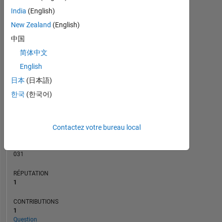
CONTRIBUTIONS
India
(English)
L
1
New Zealand
(English)
中国
简体中文
0
09/21
04/22
11/22
06/23
01/24
08/24
03/25
10/25
10/21
06/22
02/23
10/23
06/24
02/25
06/26
02/21
11/21
08/22
05/23
L
02/24
11/24
08/25
05/26
English
CHRONOLOGIE
日本
(日本語)
한국
(한국어)
RANG
26
Contactez votre bureau local
870
of
302
031
RÉPUTATION
1
CONTRIBUTIONS
1
Question