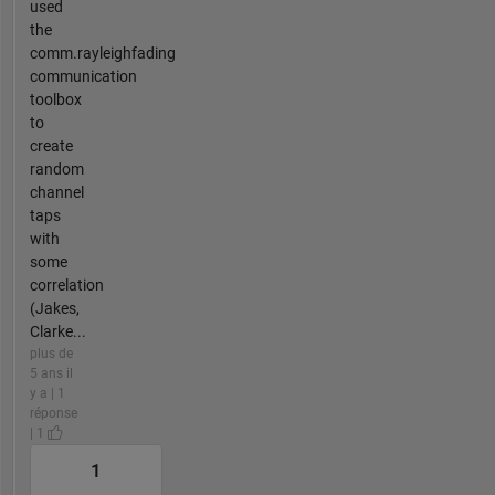
used
the
comm.rayleighfading
communication
toolbox
to
create
random
channel
taps
with
some
correlation
(Jakes,
Clarke...
plus de
5 ans il
y a | 1
réponse
| 1
1