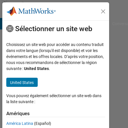
Passer au contenu
Community
Profile
B Answers
File Exchange
Cody
AI Chat Playground
Convers
Sélectionner un site web
Choisissez un site web pour accéder au contenu traduit
Maggie
dans votre langue (lorsqu'il est disponible) et voir les
événements et les offres locales. D’après votre position,
Shammaa
nous vous recommandons de sélectionner la région
suivante :
United States
.
Last
seen:
plus
United States
de 2
ans il
Vous pouvez également sélectionner un site web dans
y a
la liste suivante :
|
Actif
Amériques
depuis
América Latina
(Español)
2021