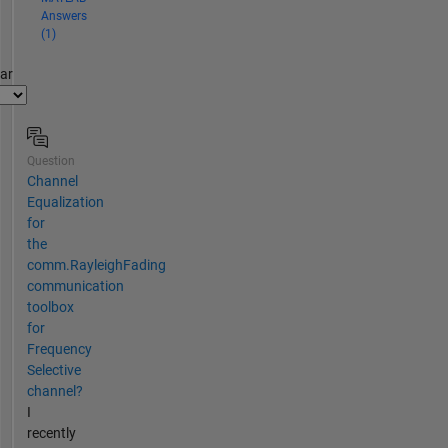
Answers
(1)
par
Question
Channel
Equalization
for
the
comm.RayleighFading
communication
toolbox
for
Frequency
Selective
channel?
I
recently