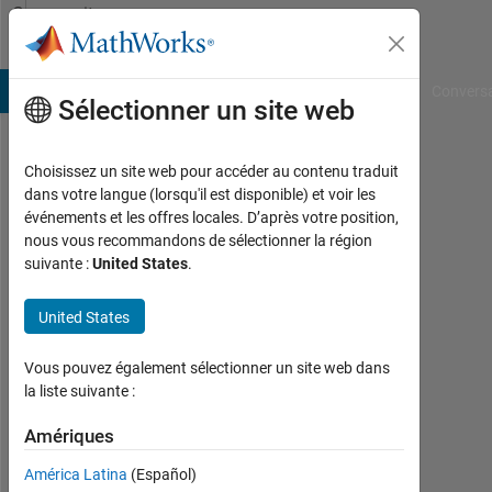
Passer au contenu
Community
Profile
B Answers
File Exchange
Cody
AI Chat Playground
Convers
Sélectionner un site web
Choisissez un site web pour accéder au contenu traduit
Venus
dans votre langue (lorsqu'il est disponible) et voir les
événements et les offres locales. D’après votre position,
Pasandi
nous vous recommandons de sélectionner la région
suivante :
United States
.
Last
seen:
plus
United States
de 3
ans il
Vous pouvez également sélectionner un site web dans
y a
la liste suivante :
Followers:
Amériques
0
América Latina
(Español)