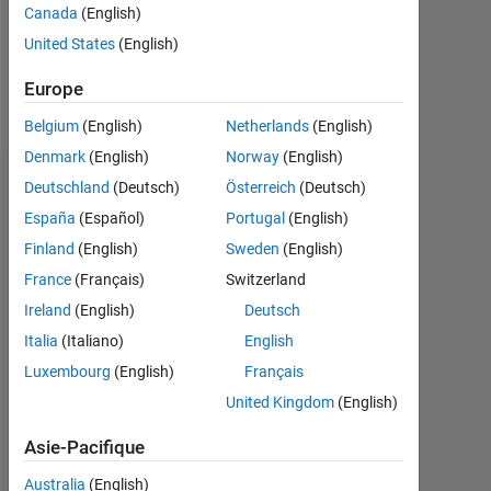
Following:
Canada
(English)
0
United States
(English)
Europe
Follow
Belgium
(English)
Netherlands
(English)
Denmark
(English)
Norway
(English)
Tableau de bord
Deutschland
(Deutsch)
Österreich
(Deutsch)
España
(Español)
Portugal
(English)
Feeds
Finland
(English)
Sweden
(English)
France
(Français)
Switzerland
Ireland
(English)
Deutsch
Italia
(Italiano)
English
Luxembourg
(English)
Français
United Kingdom
(English)
Asie-Pacifique
Australia
(English)