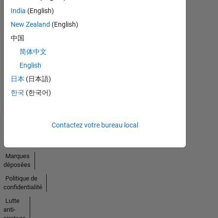
India
(English)
New Zealand
(English)
Pas
中国
d'activité
简体中文
English
日本
(日本語)
한국
(한국어)
Contactez votre bureau local
Trust
Center
Marques
déposées
Politique de
confidentialité
Lutte
anti-