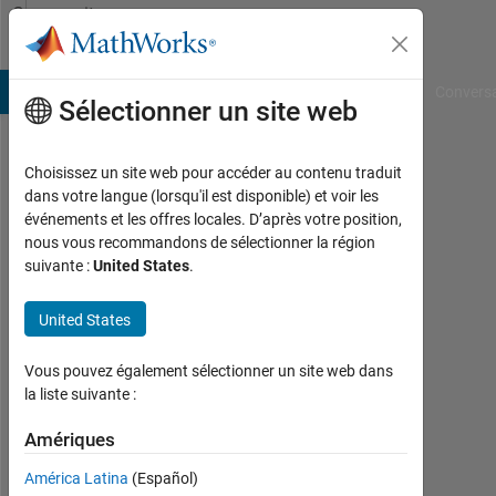
Passer au contenu
Community
Profile
B Answers
File Exchange
Cody
AI Chat Playground
Convers
Sélectionner un site web
Choisissez un site web pour accéder au contenu traduit
Jobin
dans votre langue (lorsqu'il est disponible) et voir les
événements et les offres locales. D’après votre position,
Geevarghese
nous vous recommandons de sélectionner la région
suivante :
United States
.
Thampi
Last
United States
seen:
environ
Vous pouvez également sélectionner un site web dans
4 ans il
la liste suivante :
y a
|
Amériques
Actif
depuis
América Latina
(Español)