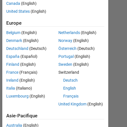
2022
Canada
(English)
United States
(English)
Followers:
0
Europe
Following:
Belgium
(English)
Netherlands
(English)
0
Denmark
(English)
Norway
(English)
Deutschland
(Deutsch)
Österreich
(Deutsch)
Follow
España
(Español)
Portugal
(English)
Finland
(English)
Sweden
(English)
France
(Français)
Switzerland
Tableau de bord
Ireland
(English)
Deutsch
Italia
(Italiano)
English
Statistiques
Luxembourg
(English)
Français
MATLAB Answers
United Kingdom
(English)
-2
-1
4
3
Asie-Pacifique
Australia
(English)