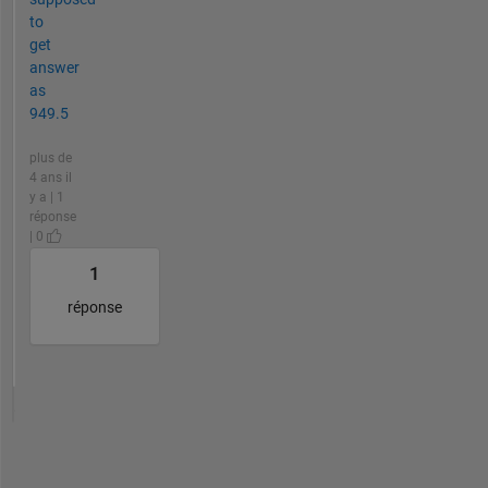
to
get
answer
as
949.5
plus de
4 ans il
y a | 1
réponse
| 0
1
réponse