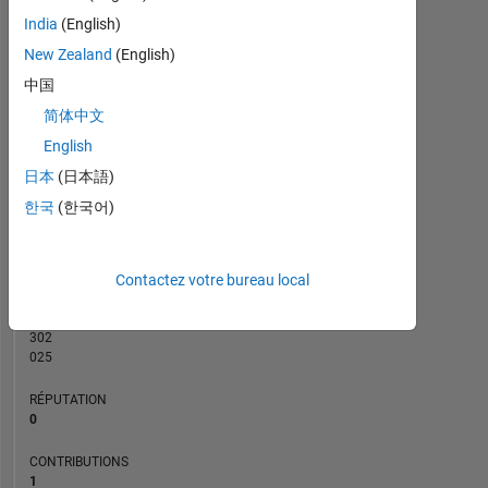
CONTRIBUTIONS
2
India
(English)
L
New Zealand
(English)
1
中国
简体中文
0
English
10/22
04/23
10/23
10/24
04/25
10/25
11/22
06/23
01/24
08/24
03/25
05/26
04/22
12/22
08/23
04/24
L
12/24
08/25
04/26
日本
(日本語)
CHRONOLOGIE
한국
(한국어)
RANG
295
Contactez votre bureau local
212
of
302
025
RÉPUTATION
0
CONTRIBUTIONS
1