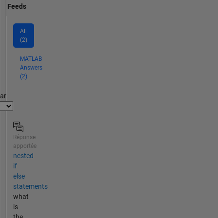
Feeds
All
(2)
MATLAB
Answers
(2)
par
Réponse
apportée
nested
if
else
statements
what
is
the