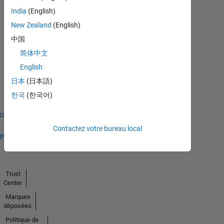
Badges
India
(English)
New Zealand
(English)
中国
简体中文
First Answer
English
30 Apr 2022
日本
(日本語)
한국
(한국어)
icher
Contactez votre bureau local
ges
Trust
Center
Marques
déposées
Politique de