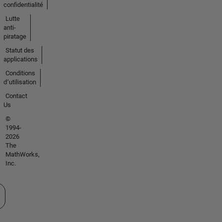
confidentialité
Lutte
anti-
piratage
Statut des
applications
Conditions
d՚utilisation
Contact
Us
©
1994-
2026
The
MathWorks,
Inc.
tionner un site web