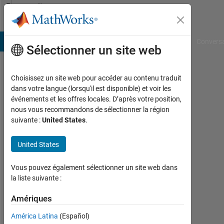
Passer au contenu
Community
Profile
B Answers
File Exchange
Cody
AI Chat Playground
Convers
Sélectionner un site web
Choisissez un site web pour accéder au contenu traduit
Jobin
dans votre langue (lorsqu'il est disponible) et voir les
événements et les offres locales. D’après votre position,
Geevarghese
nous vous recommandons de sélectionner la région
suivante :
United States
.
Thampi
Last
United States
seen:
environ
Vous pouvez également sélectionner un site web dans
4 ans il
la liste suivante :
y a
|
Amériques
Actif
depuis
América Latina
(Español)