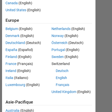
2022
Canada
(English)
United States
(English)
Followers:
0
Europe
Following:
Belgium
(English)
Netherlands
(English)
0
Denmark
(English)
Norway
(English)
Deutschland
(Deutsch)
Österreich
(Deutsch)
Follow
España
(Español)
Portugal
(English)
Finland
(English)
Sweden
(English)
France
(Français)
Switzerland
Badges
Ireland
(English)
Deutsch
Italia
(Italiano)
English
Jobin
Geevarghese
Luxembourg
(English)
Français
Thampi's
Badges
United Kingdom
(English)
Asie-Pacifique
MATLAB
Answers
Tout
Australia
(English)