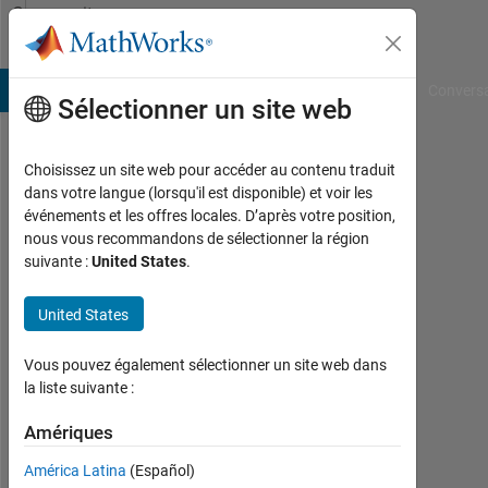
Passer au contenu
Community
Profile
B Answers
File Exchange
Cody
AI Chat Playground
Convers
Sélectionner un site web
Choisissez un site web pour accéder au contenu traduit
Endu
dans votre langue (lorsqu'il est disponible) et voir les
événements et les offres locales. D’après votre position,
lake
nous vous recommandons de sélectionner la région
suivante :
United States
.
Last
seen:
presque
United States
4 ans il
y a
Vous pouvez également sélectionner un site web dans
|
la liste suivante :
Actif
depuis
Amériques
2022
América Latina
(Español)