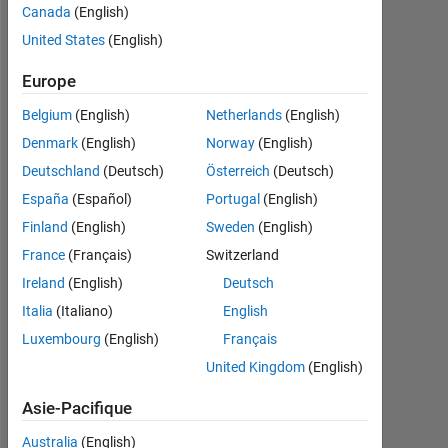
Followers:
Canada
(English)
0
United States
(English)
Following:
Europe
0
Belgium
(English)
Netherlands
(English)
Denmark
(English)
Norway
(English)
Follow
Deutschland
(Deutsch)
Österreich
(Deutsch)
España
(Español)
Portugal
(English)
Finland
(English)
Sweden
(English)
Tableau de bord
France
(Français)
Switzerland
Statistiques
Ireland
(English)
Deutsch
Italia
(Italiano)
English
MATLAB Answers
Luxembourg
(English)
Français
-2
-1
3
2
United Kingdom
(English)
Asie-Pacifique
Australia
(English)