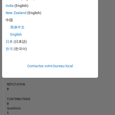
CONTRIBUTIONS
L
1
India
(English)
New Zealand
(English)
中国
0
简体中文
03/23
08/23
01/24
06/24
11/24
04/25
02/26
07/26
04/23
10/23
04/24
10/24
10/25
10/22
05/23
12/23
07/24
L
02/25
09/25
04/26
CHRONOLOGIE
English
日本
(日本語)
한국
(한국어)
RANG
175
747
of
Contactez votre bureau local
302
025
RÉPUTATION
0
CONTRIBUTIONS
0
Questions
1