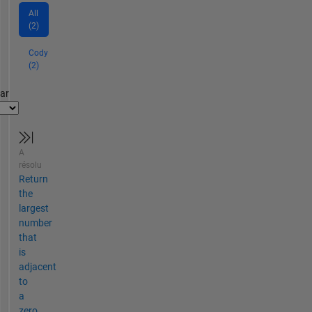
All
(2)
Cody
(2)
par
A
résolu
Return
the
largest
number
that
is
adjacent
to
a
zero