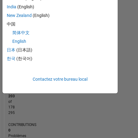
India
(English)
CONTRIBUTIONS
New Zealand
(English)
2
中国
L
简体中文
1
English
日本
(日本語)
0
10/21
05/22
12/22
07/23
02/24
09/24
04/25
11/25
11/21
07/22
03/23
11/23
07/24
03/25
07/26
03/21
12/21
09/22
06/23
L
03/24
12/24
09/25
06/26
한국
(한국어)
CHRONOLOGIE
Contactez votre bureau local
RANG
87
203
of
178
295
CONTRIBUTIONS
0
Problèmes