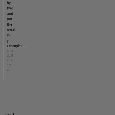
by
two
and
put
the
result
in
y.
Examples:...
plus
de 5
ans
il y
a