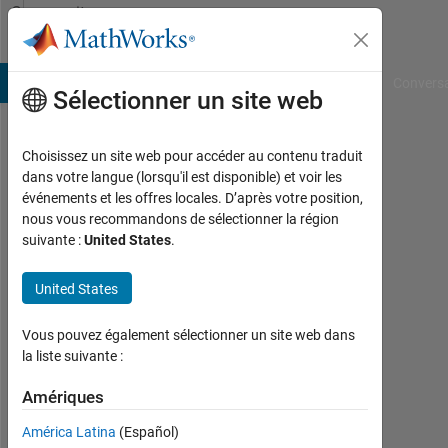
Passer au contenu
Community
Profile
B Answers
File Exchange
Cody
AI Chat Playground
Convers
Sélectionner un site web
Choisissez un site web pour accéder au contenu traduit
Sai
dans votre langue (lorsqu'il est disponible) et voir les
événements et les offres locales. D’après votre position,
Krishna
nous vous recommandons de sélectionner la région
suivante :
United States
.
Praneeth
Duggirala
United States
Last
Vous pouvez également sélectionner un site web dans
seen:
la liste suivante :
environ
5 ans il
Amériques
y a
|
América Latina
(Español)
Actif