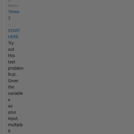
A
résolu
Times
2
-
START
HERE
Try
out
this
test
problem
first.
Given
the
variable
x
as
your
input,
multiply
it