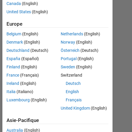
Canada
(English)
depuis
United States
(English)
2021
Europe
Followers:
0
Belgium
(English)
Netherlands
(English)
Denmark
(English)
Norway
(English)
Following:
0
Deutschland
(Deutsch)
Österreich
(Deutsch)
España
(Español)
Portugal
(English)
Follow
Finland
(English)
Sweden
(English)
France
(Français)
Switzerland
Ireland
(English)
Deutsch
Tableau de bord
Italia
(Italiano)
English
Luxembourg
(English)
Français
Statistiques
United Kingdom
(English)
Cody
Asie-Pacifique
-2
-1
4
3
Australia
(English)