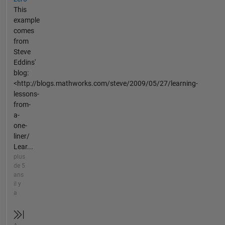
This
example
comes
from
Steve
Eddins'
blog:
<http://blogs.mathworks.com/steve/2009/05/27/learning-
lessons-
from-
a-
one-
liner/
Lear...
plus
de 5
ans
il y
a