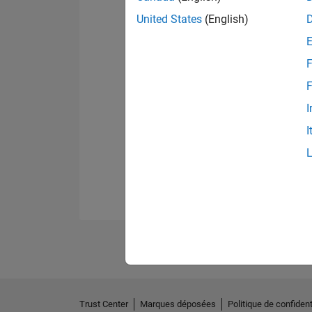
United States
(English)
F
F
I
I
Trust Center
Marques déposées
Politique de confident