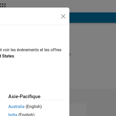
ión
Más
Programming
Languages:
Python, MATLAB
t voir les événements et les offres
Spoken Languages:
d States
.
English
Pronouns:
He/him
Asie-Pacifique
Australia
(English)
India
(English)