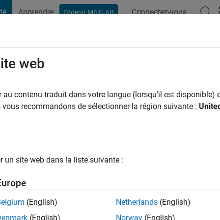
té
Apprendre
Connectez-vous
Obtenir MATLAB
t Playground
Conversaciones
Competiciones
Blogs
Publicac
site web
er
au contenu traduit dans votre langue (lorsqu'il est disponible) e
ng:
0
us vous recommandons de sélectionner la région suivante :
Unite
CatalystNeuro catalystneuro.com
un site web dans la liste suivante :
Europe
tions
Belgium
(English)
Netherlands
(English)
Please
login
to endorse this person in a skill
Denmark
(English)
Norway
(English)