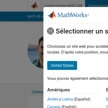
Passer au contenu
Centre d’aide MATLAB
Communau
MATLAB Answers
File Exchange
Cody
AI Cha
Sélectionner un 
Ben Dicht
Actif depuis 2021
Choisissez un site web pour accéder 
Followers:
0
Followi
locales. D’après votre position, no
Follow
United States
I am the Founder of 
Vous pouvez également sélectionner 
Amériques
Tableau de bord
Badges
Recommanda
América Latina
(Español)
Canada
(English)