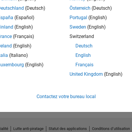
Deutschland
(Deutsch)
Österreich
(Deutsch)
España
(Español)
Portugal
(English)
inland
(English)
Sweden
(English)
rance
(Français)
Switzerland
reland
(English)
Deutsch
talia
(Italiano)
English
Luxembourg
(English)
Français
United Kingdom
(English)
No Endorsements received
Contactez votre bureau local
ialité
Lutte anti-piratage
Statut des applications
Conditions d՚utilisation